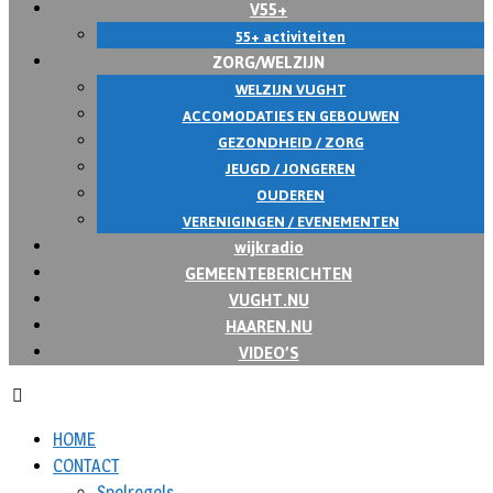
V55+
55+ activiteiten
ZORG/WELZIJN
WELZIJN VUGHT
ACCOMODATIES EN GEBOUWEN
GEZONDHEID / ZORG
JEUGD / JONGEREN
OUDEREN
VERENIGINGEN / EVENEMENTEN
wijkradio
GEMEENTEBERICHTEN
VUGHT.NU
HAAREN.NU
VIDEO’S
HOME
CONTACT
Spelregels