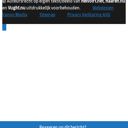
© Auteursrecht op eigen tekst/beeld van
Helvoirt.net
,
Haaren.nu
en
Vught.nu
uitdrukkelijk voorbehouden.
Webdesign
Vanoo Media
Sitemap
Privacy Verklaring AVG
Reageren op dit bericht?