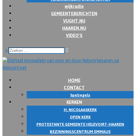
wijkradio
GEMEENTEBERICHTEN
VUGHT.NU
HAAREN.NU
VIDEO’S
x
HOME
CONTACT
Spelregels
KERKEN
H. NICOLAASKERK
OPEN KERK
PROTESTANTE GEMEENTE HELEVOIRT-HAAREN
BEZINNINGSCENTRUM EMMAUS