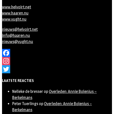
www.helvoirt.net
www.haaren.nu
www.vught.nu
nieuws@helvoirt.net
info@haaren.nu
nieuws@vught.nu
Facebook
Instagram
Twitter
LAATSTE REACTIES
Nelleke de bresser
op
Overleden: Annie Bolenius –
Berkelmans
Peter Tuerlings
op
Overleden: Annie Bolenius –
Berkelmans