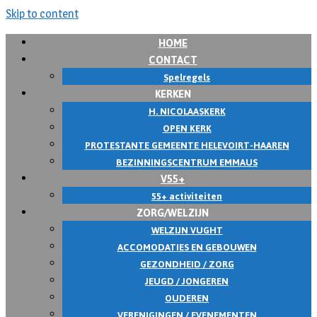
Skip to content
HOME
CONTACT
Spelregels
KERKEN
H. NICOLAASKERK
OPEN KERK
PROTESTANTE GEMEENTE HELEVOIRT-HAAREN
BEZINNINGSCENTRUM EMMAUS
V55+
55+ activiteiten
ZORG/WELZIJN
WELZIJN VUGHT
ACCOMODATIES EN GEBOUWEN
GEZONDHEID / ZORG
JEUGD / JONGEREN
OUDEREN
VERENIGINGEN / EVENEMENTEN