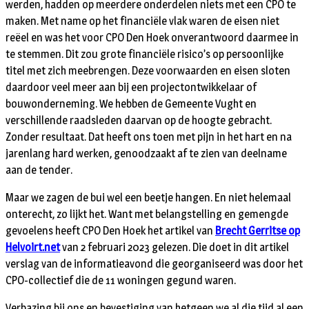
werden, hadden op meerdere onderdelen niets met een CPO te
maken. Met name op het financiële vlak waren de eisen niet
reëel en was het voor CPO Den Hoek onverantwoord daarmee in
te stemmen. Dit zou grote financiële risico’s op persoonlijke
titel met zich meebrengen. Deze voorwaarden en eisen sloten
daardoor veel meer aan bij een projectontwikkelaar of
bouwonderneming. We hebben de Gemeente Vught en
verschillende raadsleden daarvan op de hoogte gebracht.
Zonder resultaat. Dat heeft ons toen met pijn in het hart en na
jarenlang hard werken, genoodzaakt af te zien van deelname
aan de tender.
Maar we zagen de bui wel een beetje hangen. En niet helemaal
onterecht, zo lijkt het. Want met belangstelling en gemengde
gevoelens heeft CPO Den Hoek het artikel van
Brecht Gerritse op
Helvoirt.net
van 2 februari 2023 gelezen. Die doet in dit artikel
verslag van de informatieavond die georganiseerd was door het
CPO-collectief die de 11 woningen gegund waren.
Verbazing bij ons en bevestiging van hetgeen we al die tijd al een