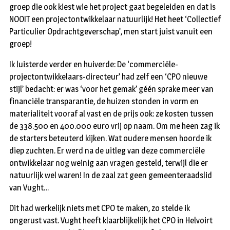
groep die ook kiest wie het project gaat begeleiden en dat is
NOOIT een projectontwikkelaar natuurlijk! Het heet ‘Collectief
Particulier Opdrachtgeverschap’, men start juist vanuit een
groep!
Ik luisterde verder en huiverde: De ‘commerciële-
projectontwikkelaars-directeur’ had zelf een ‘CPO nieuwe
stijl’ bedacht: er was ‘voor het gemak’ géén sprake meer van
financiële transparantie, de huizen stonden in vorm en
materialiteit vooraf al vast en de prijs ook: ze kosten tussen
de 338.500 en 400.000 euro vrij op naam. Om me heen zag ik
de starters beteuterd kijken. Wat oudere mensen hoorde ik
diep zuchten. Er werd na de uitleg van deze commerciële
ontwikkelaar nog weinig aan vragen gesteld, terwijl die er
natuurlijk wel waren! In de zaal zat geen gemeenteraadslid
van Vught…
Dit had werkelijk niets met CPO te maken, zo stelde ik
ongerust vast. Vught heeft klaarblijkelijk het CPO in Helvoirt