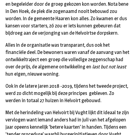
en begeleider door de groep gekozen kon worden. Nota bene
in Den Hoek, de plek die zogenaamd nooit bebouwd zou
worden. In de gemeente Haaren kon alles. Zo kwamen er dus
kansen voor starters, zó zou er iets kunnen gebeuren dat
bijdroeg aan de verjonging van de Helvoirtse dorpskern.
Alles in de organisatie was transparant, dus ook het
financiële deel. De bewoners waren vanaf de aanvang van het
ontwikkeltraject een groep die volledige zeggenschap had
over de prijs, de algemene ontwikkeling en
last but not least
hun eigen, nieuwe woning.
Ook in de latere jaren 2018 -2019, tijdens het tweede project,
werd zo dicht mogelijk bij deze principes gebleven. Zo
werden in totaal 27 huizen in Helvoirt gebouwd.
Met de herindeling van Helvoirt bij Vught lijkt dit ideaal te zijn
vervlogen want iemand anders had in juli van het afgelopen
jaar opeens kennelijk ‘betere kaarten’ in handen. Tijdens een
‘tender procedure’ waarbij burgerinitiatieven door Vught