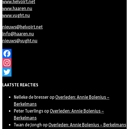
www.helvoirt.net
www.haaren.nu
www.vught.nu
nieuws@helvoirt.net
info@haaren.nu
nieuws@vught.nu
Facebook
Instagram
Twitter
LAATSTE REACTIES
Nelleke de bresser
op
Overleden: Annie Bolenius –
Berkelmans
Peter Tuerlings
op
Overleden: Annie Bolenius –
Berkelmans
Twan de Jongh
op
Overleden: Annie Bolenius – Berkelmans