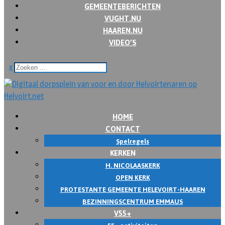
GEMEENTEBERICHTEN
VUGHT.NU
HAAREN.NU
VIDEO’S
x
HOME
CONTACT
Spelregels
KERKEN
H. NICOLAASKERK
OPEN KERK
PROTESTANTE GEMEENTE HELEVOIRT-HAAREN
BEZINNINGSCENTRUM EMMAUS
V55+