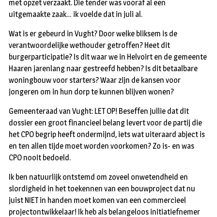
met opzet verzaakt. Die tender was vooraf al een
uitgemaakte zaak… ik voelde dat in juli al.
Wat is er gebeurd in Vught? Door welke bliksem is de
verantwoordelijke wethouder getroffen? Heet dit
burgerparticipatie? Is dit waar we in Helvoirt en de gemeente
Haaren jarenlang naar gestreefd hebben? Is dit betaalbare
woningbouw voor starters? Waar zijn de kansen voor
jongeren om in hun dorp te kunnen blijven wonen?
Gemeenteraad van Vught: LET OP! Beseffen jullie dat dit
dossier een groot financieel belang levert voor de partij die
het CPO begrip heeft ondermijnd, iets wat uiteraard abject is
en ten allen tijde moet worden voorkomen? Zo is- en was
CPO nooit bedoeld.
Ik ben natuurlijk ontstemd om zoveel onwetendheid en
slordigheid in het toekennen van een bouwproject dat nu
juist NIET in handen moet komen van een commercieel
projectontwikkelaar! Ik heb als belangeloos initiatiefnemer