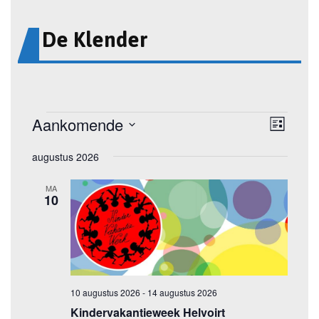
De Klender