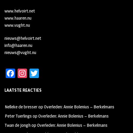
www.helvoirt.net
www.haaren.nu
www.vught.nu
nieuws@helvoirt.net
info@haaren.nu
nieuws@vught.nu
Fa
In
T
ce
st
wi
LAATSTE REACTIES
b
ag
tt
oo
ra
er
Nelleke de bresser
op
Overleden: Annie Bolenius – Berkelmans
k
m
Peter Tuerlings
op
Overleden: Annie Bolenius – Berkelmans
Twan de Jongh
op
Overleden: Annie Bolenius – Berkelmans