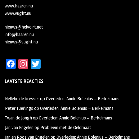
www.haaren.nu
www.vught.nu
nieuws@helvoirt.net
info@haaren.nu
nieuws@vught.nu
Fa
In
T
ce
st
wi
LAATSTE REACTIES
b
ag
tt
oo
ra
er
Nelleke de bresser
op
Overleden: Annie Bolenius – Berkelmans
k
m
Peter Tuerlings
op
Overleden: Annie Bolenius – Berkelmans
Twan de Jongh
op
Overleden: Annie Bolenius – Berkelmans
Jan van Engelen
op
Probleem met de Geldmaat
Jan en Roos van Engelen
op
Overleden: Annie Bolenius – Berkelmans