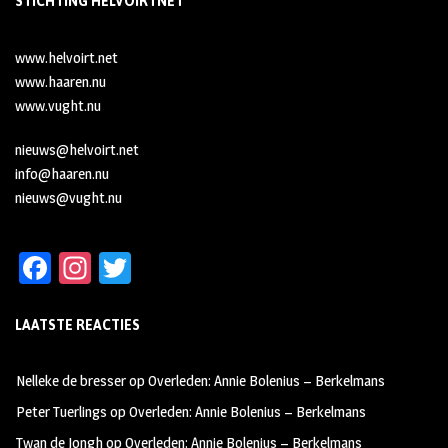
STICHTING HELVOIRTNET
www.helvoirt.net
www.haaren.nu
www.vught.nu
nieuws@helvoirt.net
info@haaren.nu
nieuws@vught.nu
Fa
In
T
ce
st
wi
LAATSTE REACTIES
b
ag
tt
oo
ra
er
Nelleke de bresser
op
Overleden: Annie Bolenius – Berkelmans
k
m
Peter Tuerlings
op
Overleden: Annie Bolenius – Berkelmans
Twan de Jongh
op
Overleden: Annie Bolenius – Berkelmans