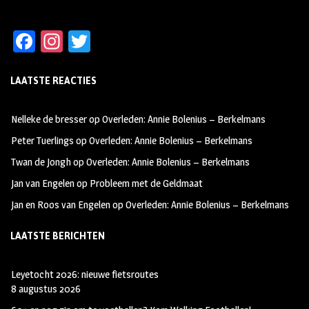
Fa
In
T
ce
st
wi
LAATSTE REACTIES
b
ag
tt
oo
ra
er
Nelleke de bresser
op
Overleden: Annie Bolenius – Berkelmans
k
m
Peter Tuerlings
op
Overleden: Annie Bolenius – Berkelmans
Twan de Jongh
op
Overleden: Annie Bolenius – Berkelmans
Jan van Engelen
op
Probleem met de Geldmaat
Jan en Roos van Engelen
op
Overleden: Annie Bolenius – Berkelmans
LAATSTE BERICHTEN
Leyetocht 2026: nieuwe fietsroutes
8 augustus 2026