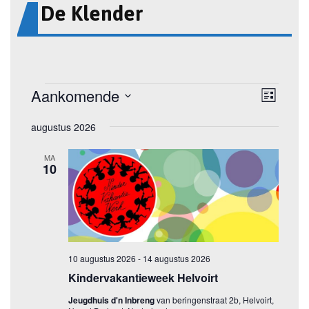
De Klender