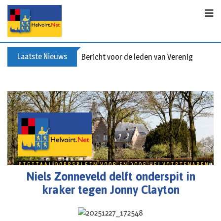
Laatste Nieuws
Bericht voor de leden van Vereniging 55+
Niels Zonneveld delft onderspit in
kraker tegen Jonny Clayton