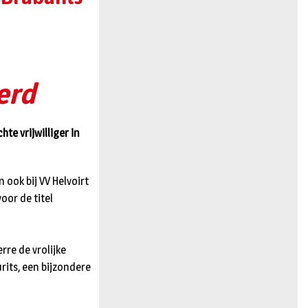
n
erd
te vrijwilliger in
 ook bij VV Helvoirt
oor de titel
rre de vrolijke
its, een bijzondere