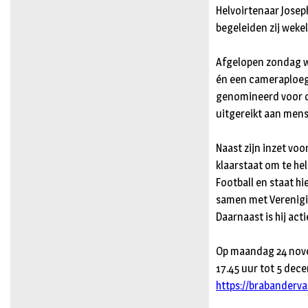
Helvoirtenaar Josep
begeleiden zij weke
Afgelopen zondag we
én een cameraploeg 
genomineerd voor de
uitgereikt aan mens
Naast zijn inzet voor
klaarstaat om te hel
Football en staat hi
samen met Verenigi
Daarnaast is hij act
Op maandag 24 nove
17.45 uur tot 5 de
https://brabanderva