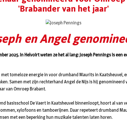
'Brabander van het jaar'
seph en Angel genomine
er 2025. In Helvoirt weten ze het al lang: Joseph Pennings is een ech
ich met tomeloze energie in voor drumband Maurits in Kaatsheuvel, en
enken. Samen met zijn rechterhand Angel de Nijs is hij genomineerd v
aar van Omroep Brabant.
d basisschool De Vaert in Kaatsheuvel binnenloopt, hoort al van ve
trommen, xylofoons en tamboerijnen. Daar repeteert drumband Maur
nsen met een beperking hun muzikale talenten laten horen.