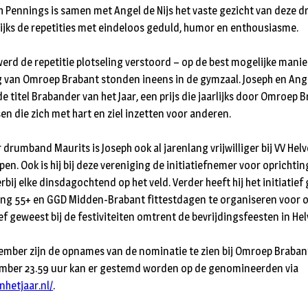
h Pennings is samen met Angel de Nijs het vaste gezicht van deze
lijks de repetities met eindeloos geduld, humor en enthousiasme.
rd de repetitie plotseling verstoord – op de best mogelijke manier
van Omroep Brabant stonden ineens in de gymzaal. Joseph en Angel
 titel Brabander van het Jaar, een prijs die jaarlijks door Omroep 
en die zich met hart en ziel inzetten voor anderen.
 drumband Maurits is Joseph ook al jarenlang vrijwilliger bij VV Helvoi
pen. Ook is hij bij deze vereniging de initiatiefnemer voor oprichti
erbij elke dinsdagochtend op het veld. Verder heeft hij het initiati
ng 55+ en GGD Midden-Brabant fittestdagen te organiseren voor ou
ief geweest bij de festiviteiten omtrent de bevrijdingsfeesten in Hel
mber zijn de opnames van de nominatie te zien bij Omroep Braban
cember 23.59 uur kan er gestemd worden op de genomineerden via
nhetjaar.nl/
.