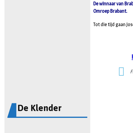
De winnaar van Brab
Omroep Brabant.
Tot die tijd gaan J
F
De Klender