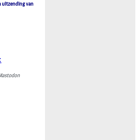
n uitzending van
:
Mastodon