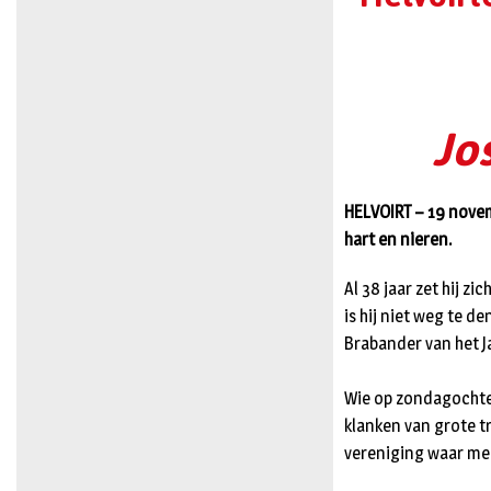
Jo
HELVOIRT – 19 novemb
hart en nieren.
Al 38 jaar zet hij z
is hij niet weg te d
Brabander van het J
Wie op zondagochten
klanken van grote 
vereniging waar me