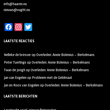
info@haaren.nu
nieuws@vught.nu
Fa
In
T
ce
st
wi
LAATSTE REACTIES
b
ag
tt
oo
ra
er
Nelleke de bresser
op
Overleden: Annie Bolenius – Berkelmans
k
m
Peter Tuerlings
op
Overleden: Annie Bolenius – Berkelmans
Twan de Jongh
op
Overleden: Annie Bolenius – Berkelmans
Jan van Engelen
op
Probleem met de Geldmaat
Jan en Roos van Engelen
op
Overleden: Annie Bolenius – Berkelmans
LAATSTE BERICHTEN
Leyetocht 2026: nieuwe fietsroutes