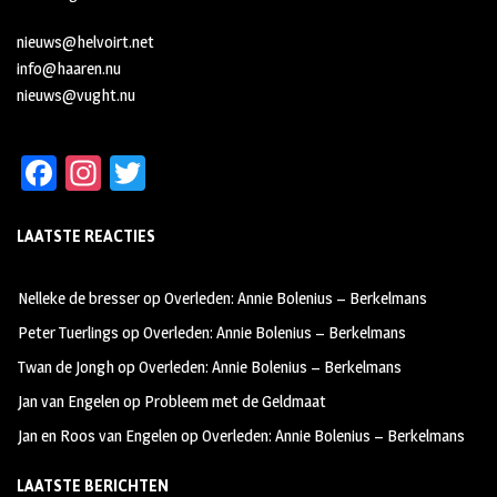
nieuws@helvoirt.net
info@haaren.nu
nieuws@vught.nu
Fa
In
T
ce
st
wi
LAATSTE REACTIES
b
ag
tt
oo
ra
er
Nelleke de bresser
op
Overleden: Annie Bolenius – Berkelmans
k
m
Peter Tuerlings
op
Overleden: Annie Bolenius – Berkelmans
Twan de Jongh
op
Overleden: Annie Bolenius – Berkelmans
Jan van Engelen
op
Probleem met de Geldmaat
Jan en Roos van Engelen
op
Overleden: Annie Bolenius – Berkelmans
LAATSTE BERICHTEN