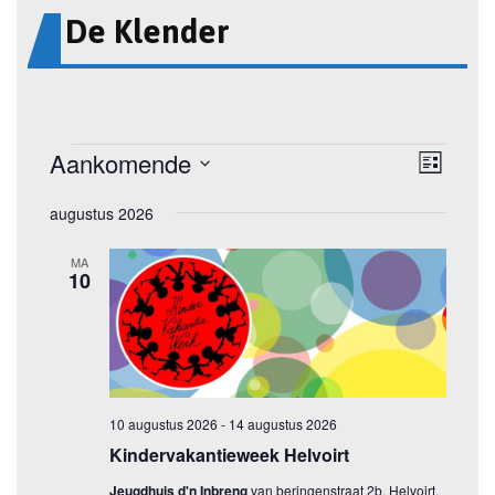
De Klender