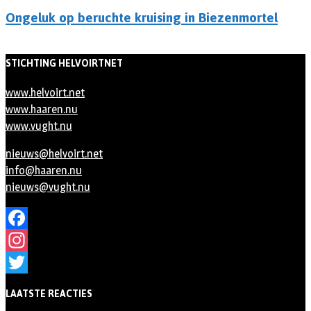
Ongeluk op beruchte kruising in Biezenmortel
STICHTING HELVOIRTNET
www.helvoirt.net
www.haaren.nu
www.vught.nu
nieuws@helvoirt.net
info@haaren.nu
nieuws@vught.nu
Facebook
Instagram
Twitter
LAATSTE REACTIES