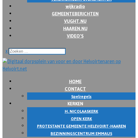
wijkradio
GEMEENTEBERICHTEN
VUGHT.NU
HAAREN.NU
VIDEO’S
x
HOME
CONTACT
Spelregels
KERKEN
H. NICOLAASKERK
OPEN KERK
PROTESTANTE GEMEENTE HELEVOIRT-HAAREN
BEZINNINGSCENTRUM EMMAUS