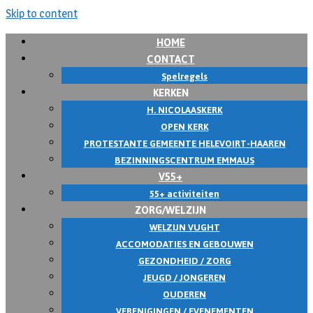
Skip to content
HOME
CONTACT
Spelregels
KERKEN
H. NICOLAASKERK
OPEN KERK
PROTESTANTE GEMEENTE HELEVOIRT-HAAREN
BEZINNINGSCENTRUM EMMAUS
V55+
55+ activiteiten
ZORG/WELZIJN
WELZIJN VUGHT
ACCOMODATIES EN GEBOUWEN
GEZONDHEID / ZORG
JEUGD / JONGEREN
OUDEREN
VERENIGINGEN / EVENEMENTEN