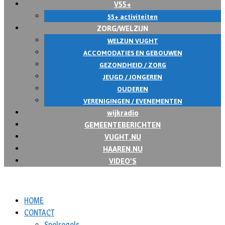
V55+
55+ activiteiten
ZORG/WELZIJN
WELZIJN VUGHT
ACCOMODATIES EN GEBOUWEN
GEZONDHEID / ZORG
JEUGD / JONGEREN
OUDEREN
VERENIGINGEN / EVENEMENTEN
wijkradio
GEMEENTEBERICHTEN
VUGHT.NU
HAAREN.NU
VIDEO’S
HOME
CONTACT
Spelregels