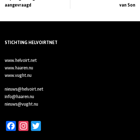
aangevraagd
van Son
STICHTING HELVOIRTNET
www.helvoirt.net
www.haaren.nu
www.vught.nu
nieuws@helvoirt.net
info@haaren.nu
nieuws@vught.nu
Fa
In
T
ce
st
wi