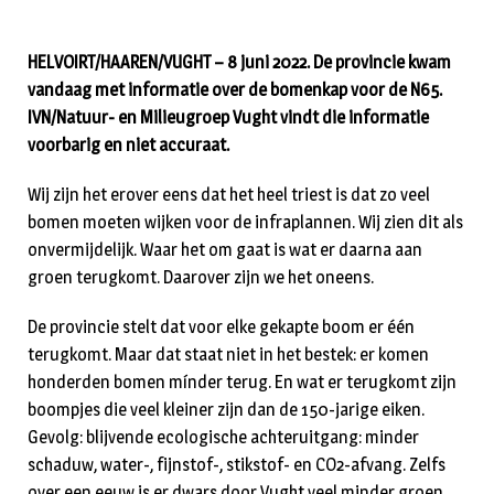
HELVOIRT/HAAREN/VUGHT – 8 juni 2022. De provincie kwam
vandaag met informatie over de bomenkap voor de N65.
IVN/Natuur- en Milieugroep Vught vindt die informatie
voorbarig en niet accuraat.
Wij zijn het erover eens dat het heel triest is dat zo veel
bomen moeten wijken voor de infraplannen. Wij zien dit als
onvermijdelijk. Waar het om gaat is wat er daarna aan
groen terugkomt. Daarover zijn we het oneens.
De provincie stelt dat voor elke gekapte boom er één
terugkomt. Maar dat staat niet in het bestek: er komen
honderden bomen mínder terug. En wat er terugkomt zijn
boompjes die veel kleiner zijn dan de 150-jarige eiken.
Gevolg: blijvende ecologische achteruitgang: minder
schaduw, water-, fijnstof-, stikstof- en CO2-afvang. Zelfs
over een eeuw is er dwars door Vught veel minder groen