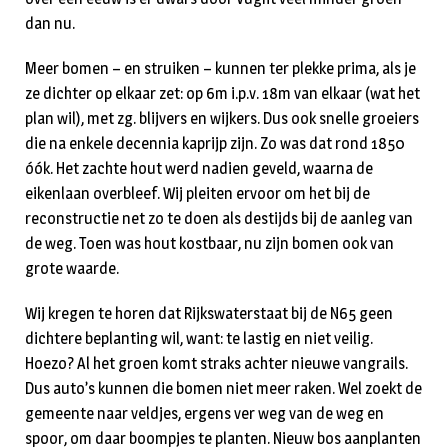
dan nu.
Meer bomen – en struiken – kunnen ter plekke prima, als je
ze dichter op elkaar zet: op 6m i.p.v. 18m van elkaar (wat het
plan wil), met zg. blijvers en wijkers. Dus ook snelle groeiers
die na enkele decennia kaprijp zijn. Zo was dat rond 1850
óók. Het zachte hout werd nadien geveld, waarna de
eikenlaan overbleef. Wij pleiten ervoor om het bij de
reconstructie net zo te doen als destijds bij de aanleg van
de weg. Toen was hout kostbaar, nu zijn bomen ook van
grote waarde.
Wij kregen te horen dat Rijkswaterstaat bij de N65 geen
dichtere beplanting wil, want: te lastig en niet veilig.
Hoezo? Al het groen komt straks achter nieuwe vangrails.
Dus auto’s kunnen die bomen niet meer raken. Wel zoekt de
gemeente naar veldjes, ergens ver weg van de weg en
spoor, om daar boompjes te planten. Nieuw bos aanplanten