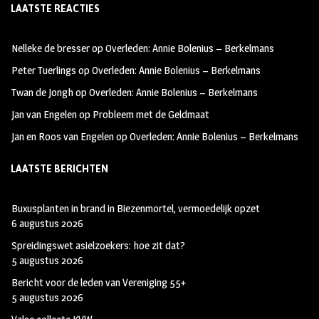
LAATSTE REACTIES
b
ag
tt
oo
ra
er
Nelleke de bresser
op
Overleden: Annie Bolenius – Berkelmans
k
m
Peter Tuerlings
op
Overleden: Annie Bolenius – Berkelmans
Twan de Jongh
op
Overleden: Annie Bolenius – Berkelmans
Jan van Engelen
op
Probleem met de Geldmaat
Jan en Roos van Engelen
op
Overleden: Annie Bolenius – Berkelmans
LAATSTE BERICHTEN
Buxusplanten in brand in Biezenmortel, vermoedelijk opzet
6 augustus 2026
Spreidingswet asielzoekers: hoe zit dat?
5 augustus 2026
Bericht voor de leden van Vereniging 55+
5 augustus 2026