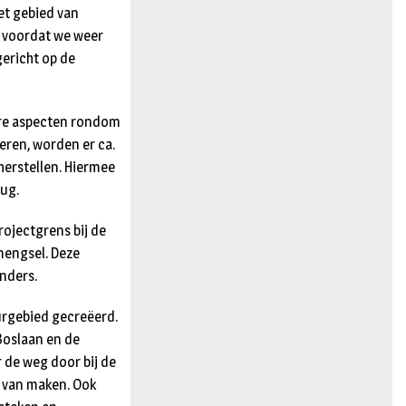
et gebied van
n voordat we weer
gericht op de
ere aspecten rondom
ren, worden er ca.
herstellen. Hiermee
rug.
rojectgrens bij de
dmengsel. Deze
inders.
urgebied gecreëerd.
Boslaan en de
de weg door bij de
k van maken. Ook