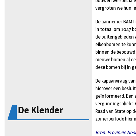
bouwen we speciale
vergroten we hun le
De aannemer BAM Inf
in totaal om 1047 b
de buitengebieden v
eikenbomen te kunne
binnen de bebouwde 
nieuwe bomen al een
deze bomen bij in g
De kapaanvraag van 
hierover een besluit
geïnformeerd. Een a
vergunningsplicht. 
De Klender
Raad van State op d
zomerperiode hier m
Bron: Provincie Noo