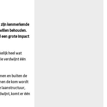
n
g zijn kenmerkende
 willen behouden.
d een grote impact
elijk heel wat
ie verdwijnt één
nnen en buiten de
nnen de kom wordt
e laanstructuur,
dwijnt, komt er één