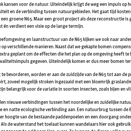
 kansen voor de natuur. Uiteindelijk krijgt de weg een impuls op h
siteit en de verbinding tussen natuurgebieden. Het gaat tijd koste
een groene N65. Maar een groot project als deze reconstructie is 
t én verdient een visie op de lange termijn.
leefomgeving en laanstructuur van de N65 kijken we ook naar and
e op verschillende manieren. Naast dat we gekapte bomen compense
tra geplant om de effecten die het plan op de omgeving heeft te 
aliteitsimpuls gegeven. Uiteindelijk komen er dus meer bomen te
t te bevorderen, worden er aan de zuidzijde van de N65 tot aan de p
voirt, zoveel mogelijk stroken ingezaaid met een bloemrijk graslan
jn belangrijk voor de variatie in soorten insecten, zoals bijen en vl
en nieuwe verbindingen tussen het noordelijke en zuidelijke natu
e en natte ecologische verbinding aan. Een natuurbrug tussen de 
r hoogte van de bestaande paddenpoelen en een doorgang onder 
rt. Als de waterstand het toelaat kunnen wandelaars hier ook gebrui