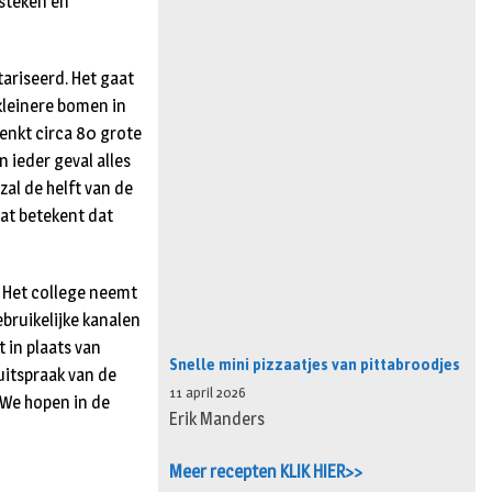
steken en
ariseerd. Het gaat
 kleinere bomen in
enkt circa 80 grote
 ieder geval alles
al de helft van de
at betekent dat
. Het college neemt
ebruikelijke kanalen
 in plaats van
Snelle mini pizzaatjes van pittabroodjes
uitspraak van de
11 april 2026
 We hopen in de
Erik Manders
Meer recepten KLIK HIER>>