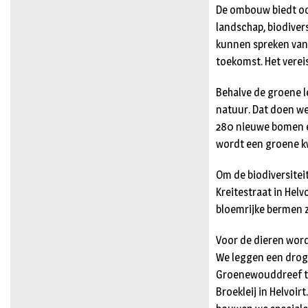
De ombouw biedt ook
landschap, biodiver
kunnen spreken van 
toekomst. Het vereis
Behalve de groene 
natuur. Dat doen w
280 nieuwe bomen ex
wordt een groene kw
Om de biodiversitei
Kreitestraat in Hel
bloemrijke bermen zi
Voor de dieren word
We leggen een drog
Groenewouddreef te
Broekleij in Helvoi