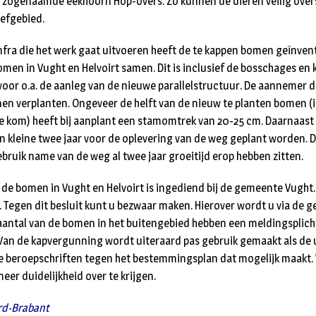
 zogenaamde eekhoorn Hop-overs. Zo kunnen de dieren veilig over
efgebied.
ra die het werk gaat uitvoeren heeft de te kappen bomen geïnvent
omen in Vught en Helvoirt samen. Dit is inclusief de bosschages en
oor o.a. de aanleg van de nieuwe parallelstructuur. De aannemer d
n verplanten. Ongeveer de helft van de nieuw te planten bomen (in
kom) heeft bij aanplant een stamomtrek van 20-25 cm. Daarnaast z
 kleine twee jaar voor de oplevering van de weg geplant worden. D
ebruik name van de weg al twee jaar groeitijd erop hebben zitten.
de bomen in Vught en Helvoirt is ingediend bij de gemeente Vught
. Tegen dit besluit kunt u bezwaar maken. Hierover wordt u via de g
antal van de bomen in het buitengebied hebben een meldingsplicht
Van de kapvergunning wordt uiteraard pas gebruik gemaakt als de 
e beroepschriften tegen het bestemmingsplan dat mogelijk maakt.
eer duidelijkheid over te krijgen.
rd-Brabant