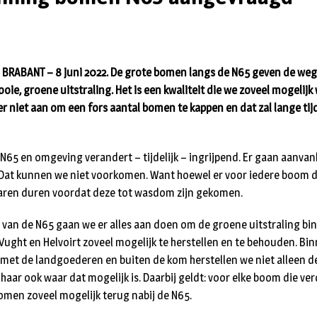
 BRABANT – 8 juni 2022. De grote bomen langs de N65 geven de we
ie, groene uitstraling. Het is een kwaliteit die we zoveel mogelijk
 niet aan om een fors aantal bomen te kappen en dat zal lange tij
N65 en omgeving verandert – tijdelijk – ingrijpend. Er gaan aanvank
Dat kunnen we niet voorkomen. Want hoewel er voor iedere boom d
jaren duren voordat deze tot wasdom zijn gekomen.
 van de N65 gaan we er alles aan doen om de groene uitstraling bi
ght en Helvoirt zoveel mogelijk te herstellen en te behouden. Bi
met de landgoederen en buiten de kom herstellen we niet alleen d
aar ook waar dat mogelijk is. Daarbij geldt: voor elke boom die ver
omen zoveel mogelijk terug nabij de N65.