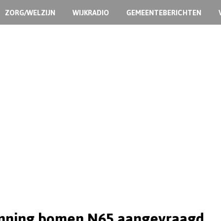
ZORG/WELZIJN
WIJKRADIO
GEMEENTEBERICHTEN
nning bomen N65 aangevraagd