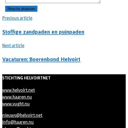
Previous article
Stoffige zandpaden en puinpaden
Next article
Vacaturen: Boerenbond Helvoirt
STICHTING HELVOIRTNET
www.helvoirt.net
www.haaren.nu
www.vught.nu
nieuws@helvoirt.net
info@haaren.nu