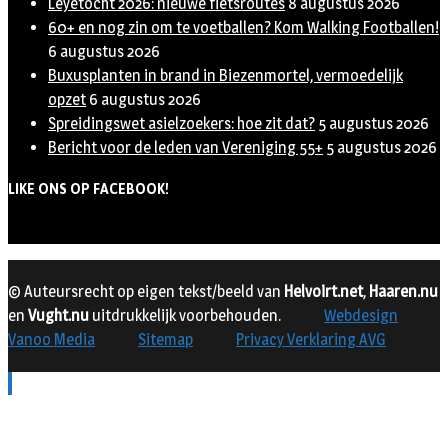
Leyetocht 2026: nieuwe fietsroutes
8 augustus 2026
60+ en nog zin om te voetballen? Kom Walking Footballen!
6 augustus 2026
Buxusplanten in brand in Biezenmortel, vermoedelijk
opzet
6 augustus 2026
Spreidingswet asielzoekers: hoe zit dat?
5 augustus 2026
Bericht voor de leden van Vereniging 55+
5 augustus 2026
LIKE ONS OP FACEBOOK!
© Auteursrecht op eigen tekst/beeld van
Helvoirt.net
,
Haaren.nu
en
Vught.nu
uitdrukkelijk voorbehouden.
Webdesign
Vanoo Media
Sitemap
Privacy Verklaring AVG