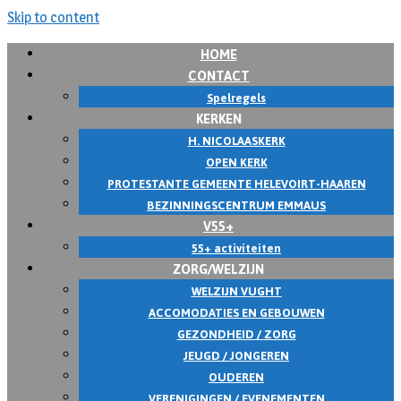
Skip to content
HOME
CONTACT
Spelregels
KERKEN
H. NICOLAASKERK
OPEN KERK
PROTESTANTE GEMEENTE HELEVOIRT-HAAREN
BEZINNINGSCENTRUM EMMAUS
V55+
55+ activiteiten
ZORG/WELZIJN
WELZIJN VUGHT
ACCOMODATIES EN GEBOUWEN
GEZONDHEID / ZORG
JEUGD / JONGEREN
OUDEREN
VERENIGINGEN / EVENEMENTEN