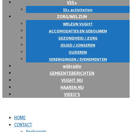
V55+
55+ activiteiten
ZORG/WELZIJN
WELZIJN VUGHT
ACCOMODATIES EN GEBOUWEN
GEZONDHEID / ZORG
JEUGD / JONGEREN
OUDEREN
VERENIGINGEN / EVENEMENTEN
wijkradio
GEMEENTEBERICHTEN
VUGHT.NU
HAAREN.NU
VIDEO’S
HOME
CONTACT
Spelregels