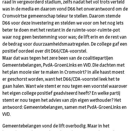
raad in vergevorderd stadium, zelfs nadat het vol trots verteld
was in de media en daarom vond D66 het onverantwoord om de
Cromvoirtse gemeenschap teleur te stellen. Daarom stemde
D66 voor deze investering en stelden we voor om het nog iets
beter te doen met het restant in de ruimte-voor-ruimte-pot
waar nog geen bestemming voor was; de lift erin en de rest van
de bedrag voor duurzaamheidsmaatregelen. De college gaf een
positief oordeel over dit D66/CDA-voorstel.
Maar dat was tegen het zere been van de coalitiepartijen
Gemeentebelangen, PvdA-GroenLinks en VVD. Die dachten met
het plan mooie sier te maken in Cromvoirt? In alle haast moest
er geschorst worden, want het D66/CDA-voorstel leek het te
gaan halen. Want wie stemt er nou tegen een voorstel waarover
het eigen college positief geadviseerd heeft? En welke partij
stemt er nou tegen het advies van zijn eigen wethouder? Het
antwoord: Gemeentebelangen, samen met PvdA-GroenLinks en
VVD.
Gemeentebelangen vond de lift overbodig. Maar in het