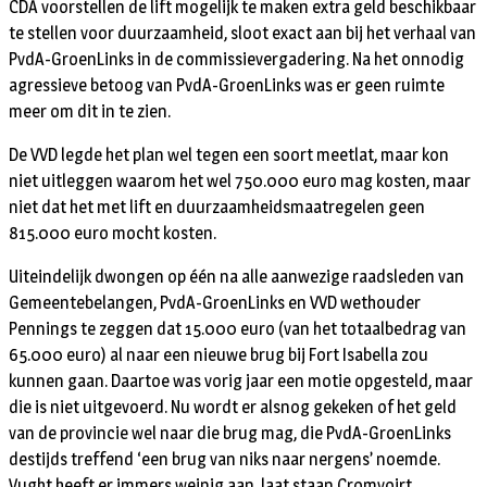
CDA voorstellen de lift mogelijk te maken extra geld beschikbaar
te stellen voor duurzaamheid, sloot exact aan bij het verhaal van
PvdA-GroenLinks in de commissievergadering. Na het onnodig
agressieve betoog van PvdA-GroenLinks was er geen ruimte
meer om dit in te zien.
De VVD legde het plan wel tegen een soort meetlat, maar kon
niet uitleggen waarom het wel 750.000 euro mag kosten, maar
niet dat het met lift en duurzaamheidsmaatregelen geen
815.000 euro mocht kosten.
Uiteindelijk dwongen op één na alle aanwezige raadsleden van
Gemeentebelangen, PvdA-GroenLinks en VVD wethouder
Pennings te zeggen dat 15.000 euro (van het totaalbedrag van
65.000 euro) al naar een nieuwe brug bij Fort Isabella zou
kunnen gaan. Daartoe was vorig jaar een motie opgesteld, maar
die is niet uitgevoerd. Nu wordt er alsnog gekeken of het geld
van de provincie wel naar die brug mag, die PvdA-GroenLinks
destijds treffend ‘een brug van niks naar nergens’ noemde.
Vught heeft er immers weinig aan, laat staan Cromvoirt.