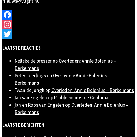
nieuws@vught.nu
Facebook
Instagram
Twitter
LAATSTE REACTIES
Nelleke de bresser
op
Overleden: Annie Bolenius –
Berkelmans
Peter Tuerlings
op
Overleden: Annie Bolenius –
Berkelmans
Twan de Jongh
op
Overleden: Annie Bolenius – Berkelmans
Jan van Engelen
op
Probleem met de Geldmaat
Jan en Roos van Engelen
op
Overleden: Annie Bolenius –
Berkelmans
LAATSTE BERICHTEN