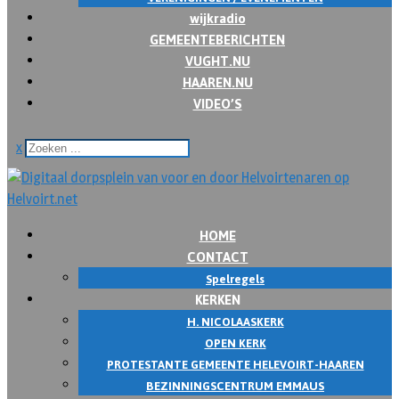
wijkradio
GEMEENTEBERICHTEN
VUGHT.NU
HAAREN.NU
VIDEO’S
x
HOME
CONTACT
Spelregels
KERKEN
H. NICOLAASKERK
OPEN KERK
PROTESTANTE GEMEENTE HELEVOIRT-HAAREN
BEZINNINGSCENTRUM EMMAUS