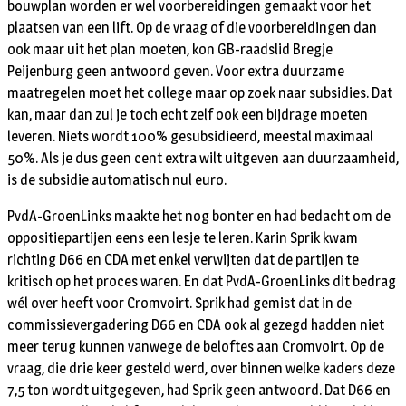
bouwplan worden er wel voorbereidingen gemaakt voor het
plaatsen van een lift. Op de vraag of die voorbereidingen dan
ook maar uit het plan moeten, kon GB-raadslid Bregje
Peijenburg geen antwoord geven. Voor extra duurzame
maatregelen moet het college maar op zoek naar subsidies. Dat
kan, maar dan zul je toch echt zelf ook een bijdrage moeten
leveren. Niets wordt 100% gesubsidieerd, meestal maximaal
50%. Als je dus geen cent extra wilt uitgeven aan duurzaamheid,
is de subsidie automatisch nul euro.
PvdA-GroenLinks maakte het nog bonter en had bedacht om de
oppositiepartijen eens een lesje te leren. Karin Sprik kwam
richting D66 en CDA met enkel verwijten dat de partijen te
kritisch op het proces waren. En dat PvdA-GroenLinks dit bedrag
wél over heeft voor Cromvoirt. Sprik had gemist dat in de
commissievergadering D66 en CDA ook al gezegd hadden niet
meer terug kunnen vanwege de beloftes aan Cromvoirt. Op de
vraag, die drie keer gesteld werd, over binnen welke kaders deze
7,5 ton wordt uitgegeven, had Sprik geen antwoord. Dat D66 en