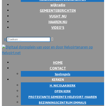
wijkradio
GEMEENTEBERICHTEN
VUGHT.NU
HAAREN.NU
VIDEO’S
x
HOME
CONTACT
Spelregels
KERKEN
H. NICOLAASKERK
OPEN KERK
PROTESTANTE GEMEENTE HELEVOIRT-HAAREN
BEZINNINGSCENTRUM EMMAUS