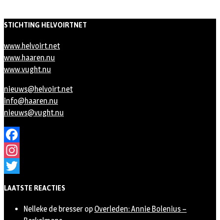
STICHTING HELVOIRTNET
www.helvoirt.net
www.haaren.nu
www.vught.nu
nieuws@helvoirt.net
info@haaren.nu
nieuws@vught.nu
Facebook
Instagram
Twitter
LAATSTE REACTIES
Nelleke de bresser
op
Overleden: Annie Bolenius –