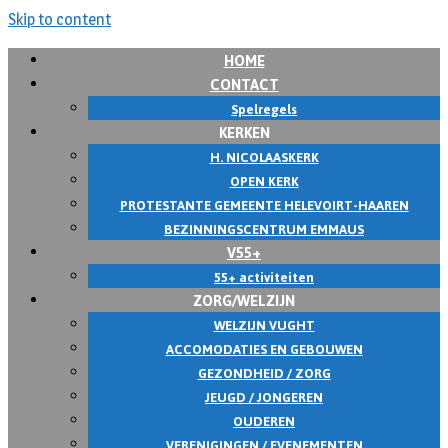
Skip to content
HOME
CONTACT
Spelregels
KERKEN
H. NICOLAASKERK
OPEN KERK
PROTESTANTE GEMEENTE HELEVOIRT-HAAREN
BEZINNINGSCENTRUM EMMAUS
V55+
55+ activiteiten
ZORG/WELZIJN
WELZIJN VUGHT
ACCOMODATIES EN GEBOUWEN
GEZONDHEID / ZORG
JEUGD / JONGEREN
OUDEREN
VERENIGINGEN / EVENEMENTEN