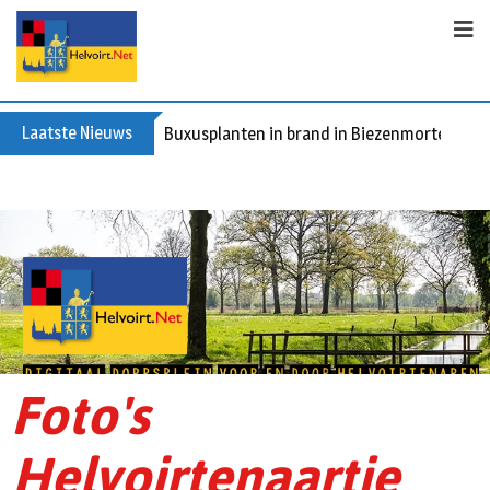
Laatste Nieuws
Buxusplanten in brand in Biezenmortel, ver
Foto's
Helvoirtenaartje