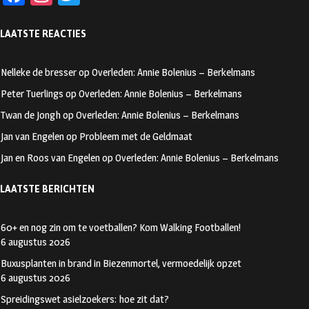
ce
st
wi
LAATSTE REACTIES
b
ag
tt
oo
ra
er
Nelleke de bresser
op
Overleden: Annie Bolenius – Berkelmans
k
m
Peter Tuerlings
op
Overleden: Annie Bolenius – Berkelmans
Twan de Jongh
op
Overleden: Annie Bolenius – Berkelmans
Jan van Engelen
op
Probleem met de Geldmaat
Jan en Roos van Engelen
op
Overleden: Annie Bolenius – Berkelmans
LAATSTE BERICHTEN
60+ en nog zin om te voetballen? Kom Walking Footballen!
6 augustus 2026
Buxusplanten in brand in Biezenmortel, vermoedelijk opzet
6 augustus 2026
Spreidingswet asielzoekers: hoe zit dat?