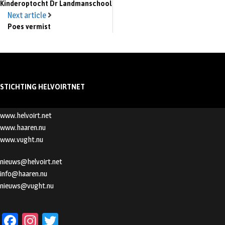
Kinderoptocht Dr Landmanschool
Next article
Poes vermist
STICHTING HELVOIRTNET
www.helvoirt.net
www.haaren.nu
www.vught.nu
nieuws@helvoirt.net
info@haaren.nu
nieuws@vught.nu
Fa
In
T