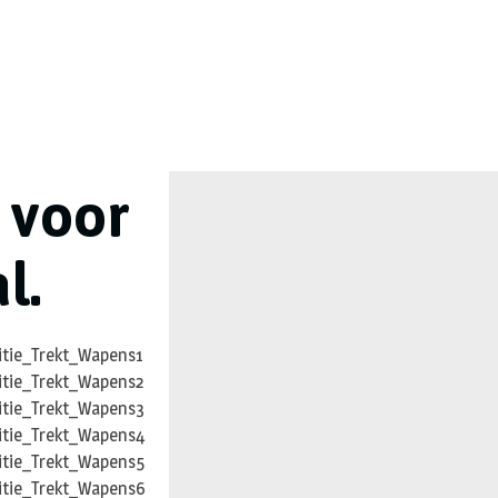
n
 voor
l.