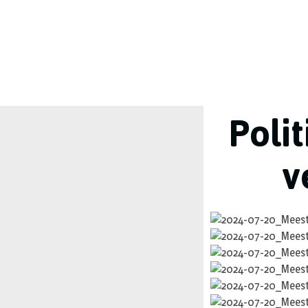
Poli
v