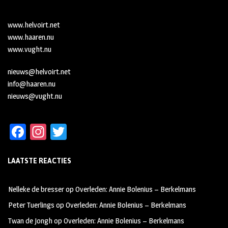
www.helvoirt.net
www.haaren.nu
www.vught.nu
nieuws@helvoirt.net
info@haaren.nu
nieuws@vught.nu
Fa
In
T
ce
st
wi
LAATSTE REACTIES
b
ag
tt
oo
ra
er
Nelleke de bresser
op
Overleden: Annie Bolenius – Berkelmans
k
m
Peter Tuerlings
op
Overleden: Annie Bolenius – Berkelmans
Twan de Jongh
op
Overleden: Annie Bolenius – Berkelmans