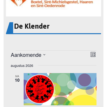
De Klender