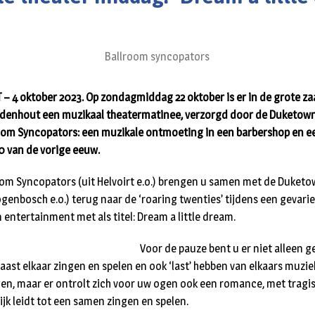
Ballroom syncopators
 4 oktober 2023. Op zondagmiddag 22 oktober is er in de grote zaal
 Udenhout een muzikaal theatermatinee, verzorgd door de Duketow
oom Syncopators: een muzikale ontmoeting in een barbershop en ee
30 van de vorige eeuw.
oom Syncopators (uit Helvoirt e.o.) brengen u samen met de Duket
togenbosch e.o.) terug naar de ‘roaring twenties’ tijdens een geva
 entertainment met als titel: Dream a little dream.
Voor de pauze bent u er niet alleen g
aast elkaar zingen en spelen en ook ‘last’ hebben van elkaars muzie
en, maar er ontrolt zich voor uw ogen ook een romance, met trag
lijk leidt tot een samen zingen en spelen.