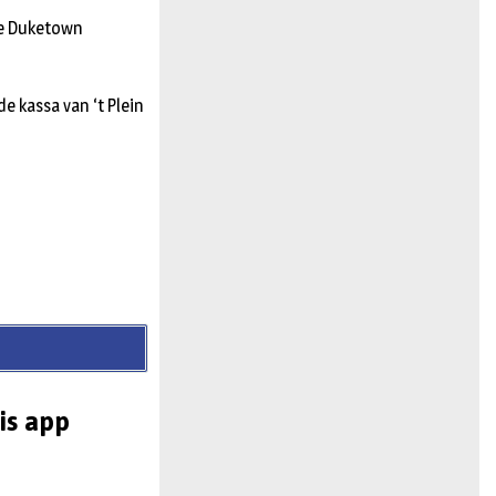
de Duketown
e kassa van ‘t Plein
is app