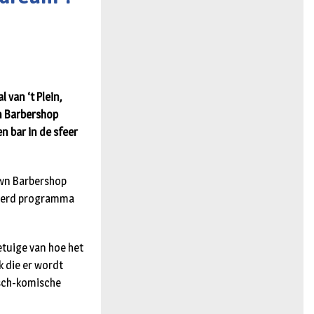
n
 van ‘t Plein,
n Barbershop
n bar in de sfeer
own Barbershop
rieerd programma
etuige van hoe het
k die er wordt
isch-komische