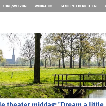
ZORG/WELZIJN
WIJKRADIO
GEMEENTEBERICHTEN
e theater middag: "Dream a little