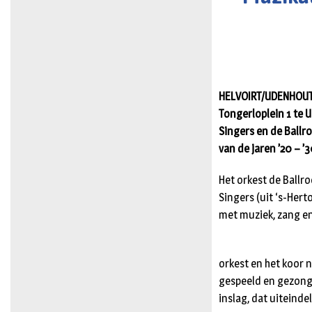
HELVOIRT/UDENHOUT –
Tongerloplein 1 te
Singers en de Ballr
van de jaren ’20 – ’
Het orkest de Ballr
Singers (uit ‘s-Her
met muziek, zang en
orkest en het koor n
gespeeld en gezong
inslag, dat uiteinde