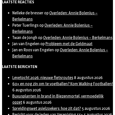
LAATSTE REACTIES
Nelleke de bresser
op
Overleden: Annie Bolenius –
Berkelmans
Peter Tuerlings
op
Overleden: Annie Bolenius –
Berkelmans
Twan de Jongh
op
Overleden: Annie Bolenius – Berkelmans
Jan van Engelen
op
Probleem met de Geldmaat
Jan en Roos van Engelen
op
Overleden: Annie Bolenius –
Berkelmans
LAATSTE BERICHTEN
Leyetocht 2026: nieuwe fietsroutes
8 augustus 2026
60+ en nog zin om te voetballen? Kom Walking Footballen!
6 augustus 2026
Buxusplanten in brand in Biezenmortel, vermoedelijk
opzet
6 augustus 2026
Spreidingswet asielzoekers: hoe zit dat?
5 augustus 2026
Bericht voor de leden van Vereniging 55+
5 augustus 2026