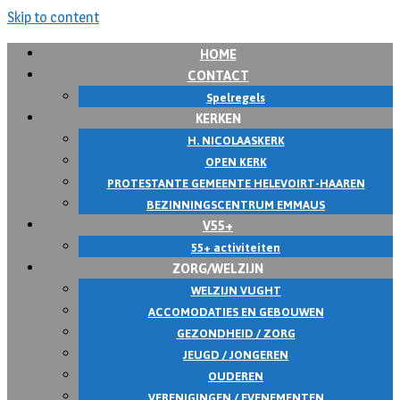
Skip to content
HOME
CONTACT
Spelregels
KERKEN
H. NICOLAASKERK
OPEN KERK
PROTESTANTE GEMEENTE HELEVOIRT-HAAREN
BEZINNINGSCENTRUM EMMAUS
V55+
55+ activiteiten
ZORG/WELZIJN
WELZIJN VUGHT
ACCOMODATIES EN GEBOUWEN
GEZONDHEID / ZORG
JEUGD / JONGEREN
OUDEREN
VERENIGINGEN / EVENEMENTEN