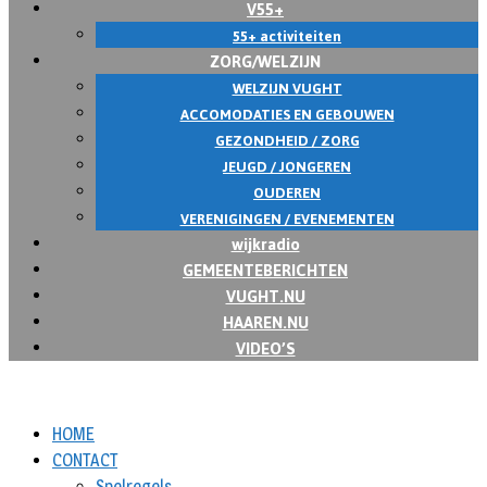
V55+
55+ activiteiten
ZORG/WELZIJN
WELZIJN VUGHT
ACCOMODATIES EN GEBOUWEN
GEZONDHEID / ZORG
JEUGD / JONGEREN
OUDEREN
VERENIGINGEN / EVENEMENTEN
wijkradio
GEMEENTEBERICHTEN
VUGHT.NU
HAAREN.NU
VIDEO’S
HOME
CONTACT
Spelregels