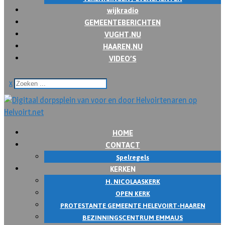
wijkradio
GEMEENTEBERICHTEN
VUGHT.NU
HAAREN.NU
VIDEO’S
x
HOME
CONTACT
Spelregels
KERKEN
H. NICOLAASKERK
OPEN KERK
PROTESTANTE GEMEENTE HELEVOIRT-HAAREN
BEZINNINGSCENTRUM EMMAUS