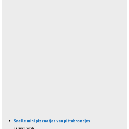
Snelle mini pizzaatjes van pittabroodjes
11 april 2026