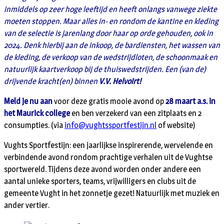
inmiddels op zeer hoge leeftijd en heeft onlangs vanwege ziekte
moeten stoppen. Maar alles in- en rondom de kantine en kleding
van de selectie is jarenlang door haar op orde gehouden, ook in
2024. Denk hierbij aan de inkoop, de bardiensten, het wassen van
de kleding, de verkoop van de wedstrijdloten, de schoonmaak en
natuurlijk kaartverkoop bij de thuiswedstrijden. Een (van de)
drijvende kracht(en) binnen
V.V. Helvoirt!
Meld je nu aan
voor deze gratis mooie avond op
28 maart a.s. in
het Maurick college
en ben verzekerd van een zitplaats en 2
consumpties. (via
info@vughtssportfestijn.nl
of website)
Vughts Sportfestijn: een jaarlijkse inspirerende, wervelende en
verbindende avond rondom prachtige verhalen uit de Vughtse
sportwereld. Tijdens deze avond worden onder andere een
aantal unieke sporters, teams, vrijwilligers en clubs uit de
gemeente Vught in het zonnetje gezet! Natuurlijk met muziek en
ander vertier.