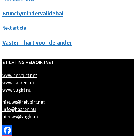
Brunch/mindervalidebal
Next article
Vasten : hart voor de ander
STICHTING HELVOIRTNET
www.helvoirt.net
www.haaren.nu
www.vught.nu
nieuws@helvoirt.net
info@haaren.nu
nieuws@vught.nu