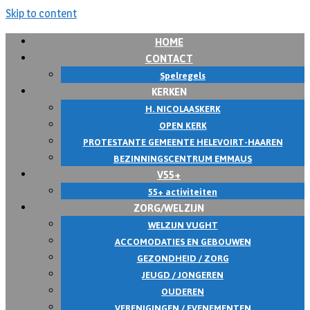
Skip to content
HOME
CONTACT
Spelregels
KERKEN
H. NICOLAASKERK
OPEN KERK
PROTESTANTE GEMEENTE HELEVOIRT-HAAREN
BEZINNINGSCENTRUM EMMAUS
V55+
55+ activiteiten
ZORG/WELZIJN
WELZIJN VUGHT
ACCOMODATIES EN GEBOUWEN
GEZONDHEID / ZORG
JEUGD / JONGEREN
OUDEREN
VERENIGINGEN / EVENEMENTEN