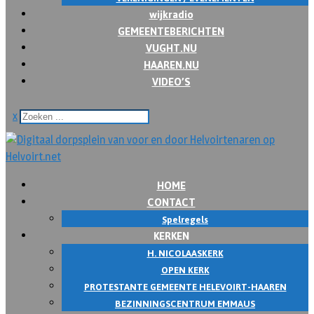
wijkradio
GEMEENTEBERICHTEN
VUGHT.NU
HAAREN.NU
VIDEO’S
x
HOME
CONTACT
Spelregels
KERKEN
H. NICOLAASKERK
OPEN KERK
PROTESTANTE GEMEENTE HELEVOIRT-HAAREN
BEZINNINGSCENTRUM EMMAUS