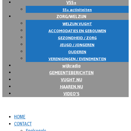
V55+
55+ activiteiten
ZORG/WELZIJN
WELZIJN VUGHT
ACCOMODATIES EN GEBOUWEN
GEZONDHEID / ZORG
JEUGD / JONGEREN
OUDEREN
VERENIGINGEN / EVENEMENTEN
wijkradio
GEMEENTEBERICHTEN
VUGHT.NU
HAAREN.NU
VIDEO’S
HOME
CONTACT
Spelregels