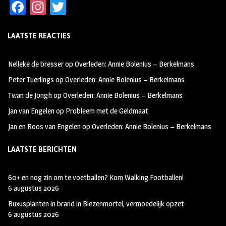
Fa
In
T
ce
st
wi
LAATSTE REACTIES
b
ag
tt
oo
ra
er
Nelleke de bresser
op
Overleden: Annie Bolenius – Berkelmans
k
m
Peter Tuerlings
op
Overleden: Annie Bolenius – Berkelmans
Twan de Jongh
op
Overleden: Annie Bolenius – Berkelmans
Jan van Engelen
op
Probleem met de Geldmaat
Jan en Roos van Engelen
op
Overleden: Annie Bolenius – Berkelmans
LAATSTE BERICHTEN
60+ en nog zin om te voetballen? Kom Walking Footballen!
6 augustus 2026
Buxusplanten in brand in Biezenmortel, vermoedelijk opzet
6 augustus 2026