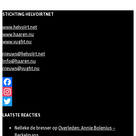
STICHTING HELVOIRTNET
www.helvoirt.net
www.haaren.nu
www.vught.nu
nieuws@helvoirt.net
info@haaren.nu
nieuws@vught.nu
Facebook
Instagram
Twitter
LAATSTE REACTIES
Nelleke de bresser
op
Overleden: Annie Bolenius –
Berkelmans