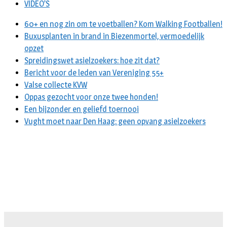
VIDEO’S
60+ en nog zin om te voetballen? Kom Walking Footballen!
Buxusplanten in brand in Biezenmortel, vermoedelijk
opzet
Spreidingswet asielzoekers: hoe zit dat?
Bericht voor de leden van Vereniging 55+
Valse collecte KVW
Oppas gezocht voor onze twee honden!
Een bijzonder en geliefd toernooi
Vught moet naar Den Haag: geen opvang asielzoekers