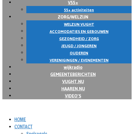
V55+
55+ activiteiten
ZORG/WELZIJN
WELZIJN VUGHT
ACCOMODATIES EN GEBOUWEN
GEZONDHEID / ZORG
JEUGD / JONGEREN
OUDEREN
VERENIGINGEN / EVENEMENTEN
wijkradio
GEMEENTEBERICHTEN
VUGHT.NU
HAAREN.NU
VIDEO’S
HOME
CONTACT
Spelregels