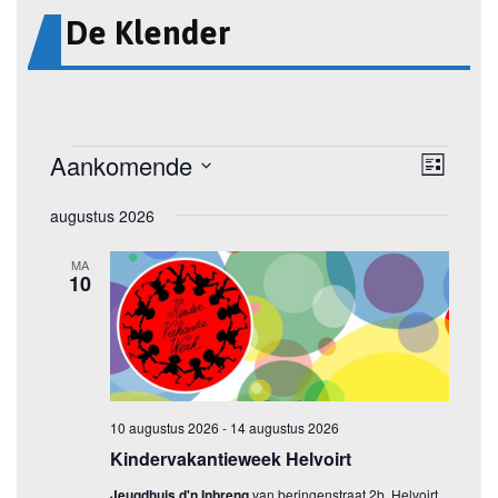
De Klender