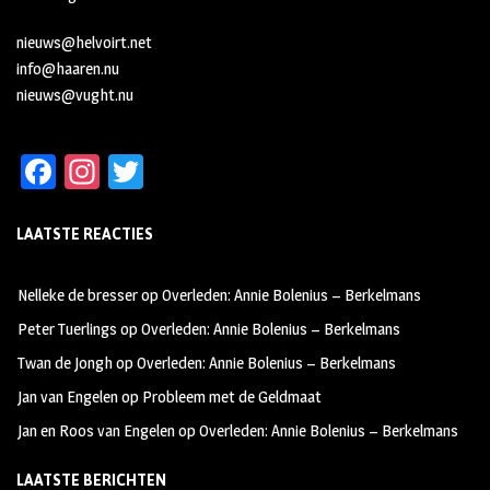
nieuws@helvoirt.net
info@haaren.nu
nieuws@vught.nu
Fa
In
T
ce
st
wi
LAATSTE REACTIES
b
ag
tt
oo
ra
er
Nelleke de bresser
op
Overleden: Annie Bolenius – Berkelmans
k
m
Peter Tuerlings
op
Overleden: Annie Bolenius – Berkelmans
Twan de Jongh
op
Overleden: Annie Bolenius – Berkelmans
Jan van Engelen
op
Probleem met de Geldmaat
Jan en Roos van Engelen
op
Overleden: Annie Bolenius – Berkelmans
LAATSTE BERICHTEN