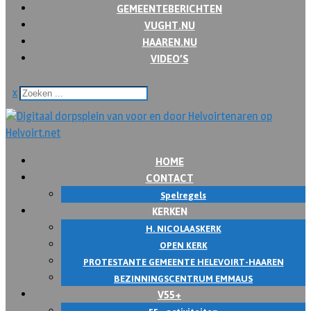
GEMEENTEBERICHTEN
VUGHT.NU
HAAREN.NU
VIDEO’S
x
HOME
CONTACT
Spelregels
KERKEN
H. NICOLAASKERK
OPEN KERK
PROTESTANTE GEMEENTE HELEVOIRT-HAAREN
BEZINNINGSCENTRUM EMMAUS
V55+