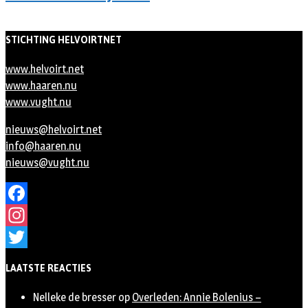
STICHTING HELVOIRTNET
www.helvoirt.net
www.haaren.nu
www.vught.nu
nieuws@helvoirt.net
info@haaren.nu
nieuws@vught.nu
Facebook
Instagram
Twitter
LAATSTE REACTIES
Nelleke de bresser
op
Overleden: Annie Bolenius –