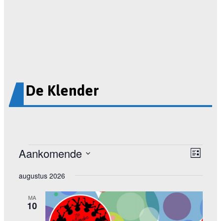
De Klender