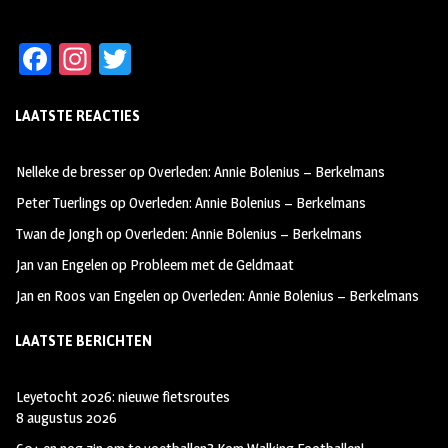
Fa
In
T
ce
st
wi
LAATSTE REACTIES
b
ag
tt
oo
ra
er
Nelleke de bresser
op
Overleden: Annie Bolenius – Berkelmans
k
m
Peter Tuerlings
op
Overleden: Annie Bolenius – Berkelmans
Twan de Jongh
op
Overleden: Annie Bolenius – Berkelmans
Jan van Engelen
op
Probleem met de Geldmaat
Jan en Roos van Engelen
op
Overleden: Annie Bolenius – Berkelmans
LAATSTE BERICHTEN
Leyetocht 2026: nieuwe fietsroutes
8 augustus 2026