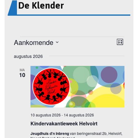
De Klender