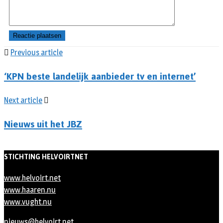
Previous article
‘KPN beste landelijk aanbieder tv en internet’
Next article
Nieuws uit het JBZ
STICHTING HELVOIRTNET
www.helvoirt.net
www.haaren.nu
www.vught.nu
nieuws@helvoirt.net