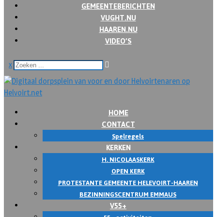
GEMEENTEBERICHTEN
VUGHT.NU
HAAREN.NU
VIDEO’S
x
HOME
CONTACT
Spelregels
KERKEN
H. NICOLAASKERK
OPEN KERK
PROTESTANTE GEMEENTE HELEVOIRT-HAAREN
BEZINNINGSCENTRUM EMMAUS
V55+