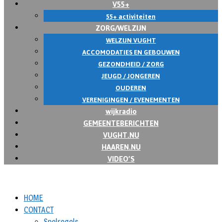
V55+
55+ activiteiten
ZORG/WELZIJN
WELZIJN VUGHT
ACCOMODATIES EN GEBOUWEN
GEZONDHEID / ZORG
JEUGD / JONGEREN
OUDEREN
VERENIGINGEN / EVENEMENTEN
wijkradio
GEMEENTEBERICHTEN
VUGHT.NU
HAAREN.NU
VIDEO’S
HOME
CONTACT
Spelregels