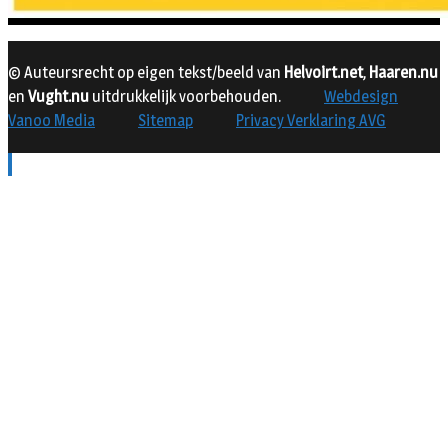
© Auteursrecht op eigen tekst/beeld van
Helvoirt.net
,
Haaren.nu
en
Vught.nu
uitdrukkelijk voorbehouden.
Webdesign
Vanoo Media
Sitemap
Privacy Verklaring AVG