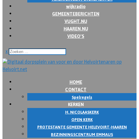
wijkradio
GEMEENTEBERICHTEN
VUGHT.NU
HAAREN.NU
VIDEO’S
x
HOME
CONTACT
Spelregels
KERKEN
H. NICOLAASKERK
OPEN KERK
PROTESTANTE GEMEENTE HELEVOIRT-HAAREN
BEZINNINGSCENTRUM EMMAUS