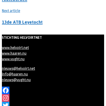
Next article
13de ATB Leyetocht
STICHTING HELVOIRTNET
www.helvoirt.net
www.haaren.nu
www.vught.nu
nieuws@helvoirt.net
info@haaren.nu
nieuws@vught.nu
Facebook
Instagram