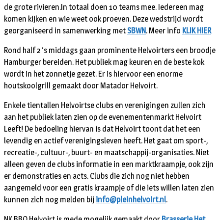
de grote rivieren.In totaal doen 10 teams mee. Iedereen mag
komen kijken en wie weet ook proeven. Deze wedstrijd wordt
georganiseerd in samenwerking met
SBWN
. Meer info
KLIK HIER
Rond half 2 ‘s middags gaan prominente Helvoirters een broodje
Hamburger bereiden. Het publiek mag keuren en de beste kok
wordt in het zonnetje gezet. Er is hiervoor een enorme
houtskoolgrill gemaakt door Matador Helvoirt.
Enkele tientallen Helvoirtse clubs en verenigingen zullen zich
aan het publiek laten zien op de evenementenmarkt Helvoirt
Leeft! De bedoeling hiervan is dat Helvoirt toont dat het een
levendig en actief verenigingsleven heeft. Het gaat om sport-,
recreatie-, cultuur-, buurt- en maatschappij-organisaties. Niet
alleen geven de clubs informatie in een marktkraampje, ook zijn
er demonstraties en acts. Clubs die zich nog niet hebben
aangemeld voor een gratis kraampje of die iets willen laten zien
kunnen zich nog melden bij
info@pleinhelvoirt.nl
.
NK BBQ Helvoirt is mede mogelijk gemaakt door
Brasserie Het