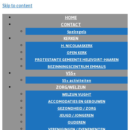
Skip to content
HOME
CONTACT
Spelregels
KERKEN
H. NICOLAASKERK
OPEN KERK
PROTESTANTE GEMEENTE HELEVOIRT-HAAREN
BEZINNINGSCENTRUM EMMAUS
V55+
55+ activiteiten
ZORG/WELZIJN
WELZIJN VUGHT
ACCOMODATIES EN GEBOUWEN
GEZONDHEID / ZORG
JEUGD / JONGEREN
OUDEREN
VERENIGINGEN / EVENEMENTEN