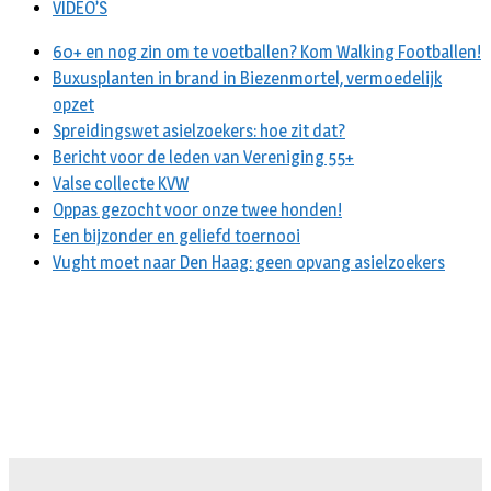
VIDEO’S
60+ en nog zin om te voetballen? Kom Walking Footballen!
Buxusplanten in brand in Biezenmortel, vermoedelijk
opzet
Spreidingswet asielzoekers: hoe zit dat?
Bericht voor de leden van Vereniging 55+
Valse collecte KVW
Oppas gezocht voor onze twee honden!
Een bijzonder en geliefd toernooi
Vught moet naar Den Haag: geen opvang asielzoekers