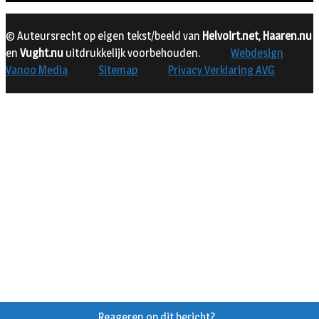
© Auteursrecht op eigen tekst/beeld van
Helvoirt.net
,
Haaren.nu
en
Vught.nu
uitdrukkelijk voorbehouden.
Webdesign
Vanoo Media
Sitemap
Privacy Verklaring AVG
Reageren op dit bericht?