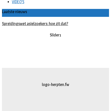
VIDEO’S
Laatste nieuws
Spreidingswet asielzoekers: hoe zit dat?
Slider1
logo-herpten.fw