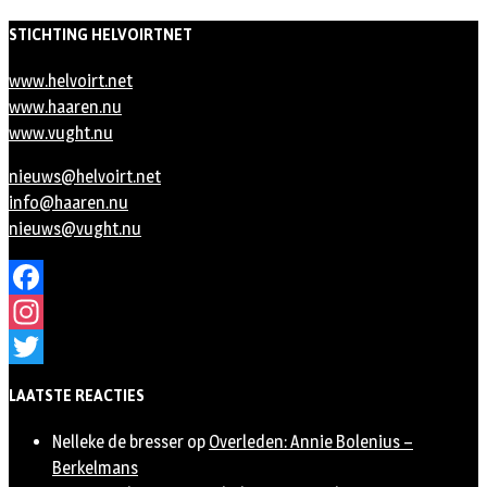
STICHTING HELVOIRTNET
www.helvoirt.net
www.haaren.nu
www.vught.nu
nieuws@helvoirt.net
info@haaren.nu
nieuws@vught.nu
Facebook
Instagram
Twitter
LAATSTE REACTIES
Nelleke de bresser
op
Overleden: Annie Bolenius –
Berkelmans