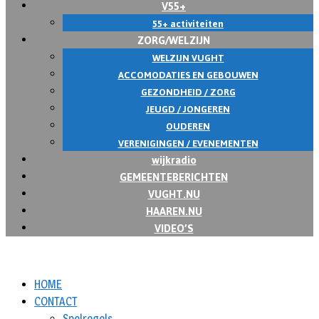
V55+
55+ activiteiten
ZORG/WELZIJN
WELZIJN VUGHT
ACCOMODATIES EN GEBOUWEN
GEZONDHEID / ZORG
JEUGD / JONGEREN
OUDEREN
VERENIGINGEN / EVENEMENTEN
wijkradio
GEMEENTEBERICHTEN
VUGHT.NU
HAAREN.NU
VIDEO’S
HOME
CONTACT
Spelregels