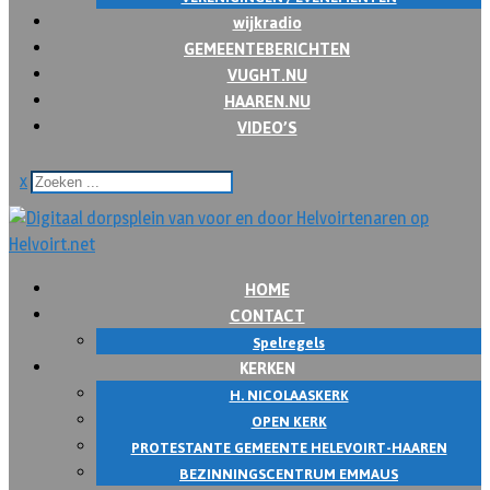
wijkradio
GEMEENTEBERICHTEN
VUGHT.NU
HAAREN.NU
VIDEO’S
x
HOME
CONTACT
Spelregels
KERKEN
H. NICOLAASKERK
OPEN KERK
PROTESTANTE GEMEENTE HELEVOIRT-HAAREN
BEZINNINGSCENTRUM EMMAUS