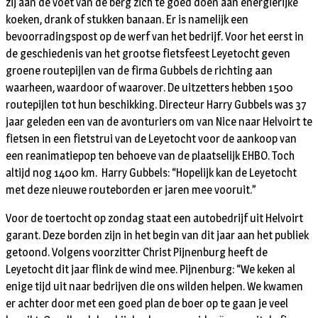
zij aan de voet van de berg zich te goed doen aan energierijke
koeken, drank of stukken banaan. Er is namelijk een
bevoorradingspost op de werf van het bedrijf. Voor het eerst in
de geschiedenis van het grootse fietsfeest Leyetocht geven
groene routepijlen van de firma Gubbels de richting aan
waarheen, waardoor of waarover. De uitzetters hebben 1500
routepijlen tot hun beschikking. Directeur Harry Gubbels was 37
jaar geleden een van de avonturiers om van Nice naar Helvoirt te
fietsen in een fietstrui van de Leyetocht voor de aankoop van
een reanimatiepop ten behoeve van de plaatselijk EHBO. Toch
altijd nog 1400 km. Harry Gubbels: “Hopelijk kan de Leyetocht
met deze nieuwe routeborden er jaren mee vooruit.”
Voor de toertocht op zondag staat een autobedrijf uit Helvoirt
garant. Deze borden zijn in het begin van dit jaar aan het publiek
getoond. Volgens voorzitter Christ Pijnenburg heeft de
Leyetocht dit jaar flink de wind mee. Pijnenburg: “We keken al
enige tijd uit naar bedrijven die ons wilden helpen. We kwamen
er achter door met een goed plan de boer op te gaan je veel