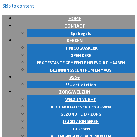
Skip to content
HOME
CONTACT
Spelregels
KERKEN
H. NICOLAASKERK
OPEN KERK
PROTESTANTE GEMEENTE HELEVOIRT-HAAREN
BEZINNINGSCENTRUM EMMAUS
V55+
55+ activiteiten
ZORG/WELZIJN
WELZIJN VUGHT
ACCOMODATIES EN GEBOUWEN
GEZONDHEID / ZORG
JEUGD / JONGEREN
OUDEREN
VERENIGINGEN / EVENEMENTEN