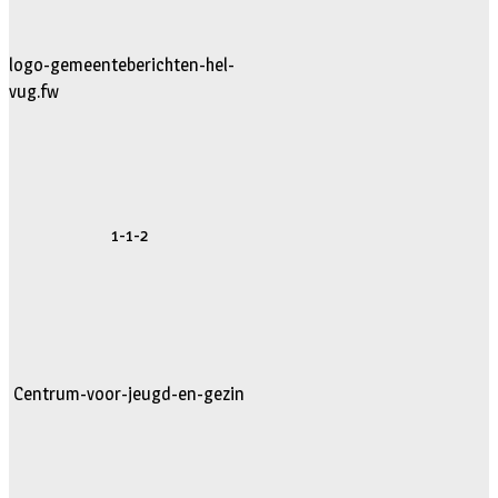
logo-gemeenteberichten-hel-
vug.fw
1-1-2
Centrum-voor-jeugd-en-gezin