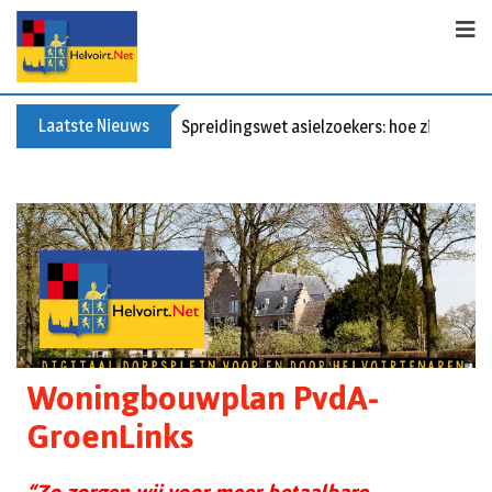
Laatste Nieuws
Spreidingswet asielzoekers: hoe zit dat?
Woningbouwplan PvdA-
GroenLinks