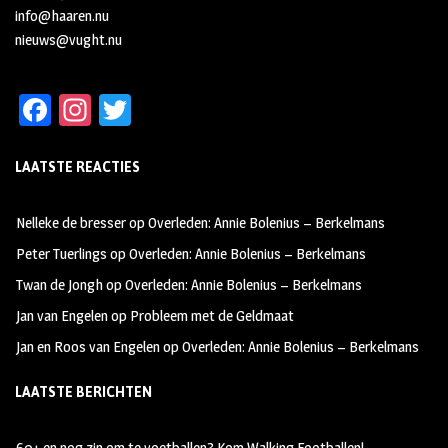
info@haaren.nu
nieuws@vught.nu
Fa
In
T
ce
st
wi
LAATSTE REACTIES
b
ag
tt
oo
ra
er
Nelleke de bresser
op
Overleden: Annie Bolenius – Berkelmans
k
m
Peter Tuerlings
op
Overleden: Annie Bolenius – Berkelmans
Twan de Jongh
op
Overleden: Annie Bolenius – Berkelmans
Jan van Engelen
op
Probleem met de Geldmaat
Jan en Roos van Engelen
op
Overleden: Annie Bolenius – Berkelmans
LAATSTE BERICHTEN
60+ en nog zin om te voetballen? Kom Walking Footballen!