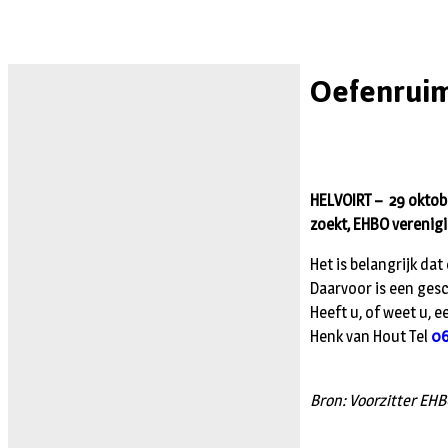
Oefenrui
HELVOIRT – 29 oktob
zoekt, EHBO verenigi
Het is belangrijk d
Daarvoor is een ges
Heeft u, of weet u, 
Henk van Hout Tel
06
Bron: Voorzitter EHB