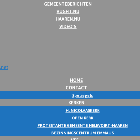
GEMEENTEBERICHTEN
VUGHT.NU
HAAREN.NU
VIDEO’S
HOME
CONTACT
Spelregels
KERKEN
H. NICOLAASKERK
OPEN KERK
PROTESTANTE GEMEENTE HELEVOIRT-HAAREN
BEZINNINGSCENTRUM EMMAUS
V55+