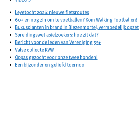
Leyetocht 2026: nieuwe fietsroutes
60+ en nog zin om te voetballen? Kom Walking Footballen!
Buxusplanten in brand in Biezenmortel, vermoedelijk opzet
Spreidingswet asielzoekers: hoe zit dat?
Bericht voor de leden van Vereniging 55+
Valse collecte KVW
Oppas gezocht voor onze twee honden!
Een bijzonder en geliefd toernooi