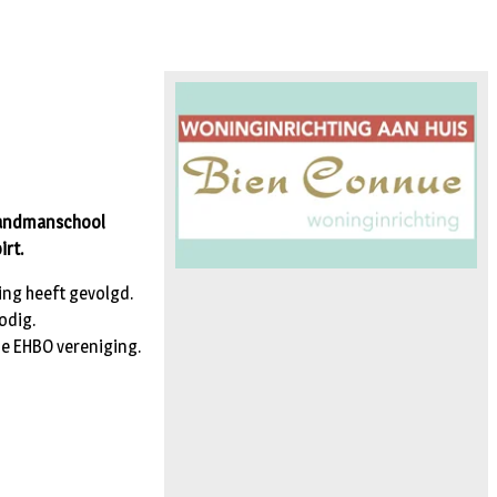
 Landmanschool
irt.
ing heeft gevolgd.
odig.
de EHBO vereniging.