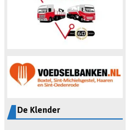
De Klender