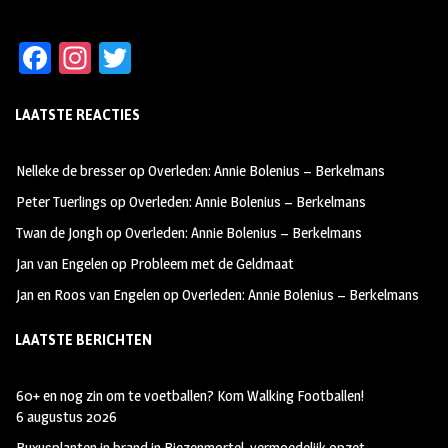
Fa
In
T
ce
st
wi
LAATSTE REACTIES
b
ag
tt
oo
ra
er
Nelleke de bresser
op
Overleden: Annie Bolenius – Berkelmans
k
m
Peter Tuerlings
op
Overleden: Annie Bolenius – Berkelmans
Twan de Jongh
op
Overleden: Annie Bolenius – Berkelmans
Jan van Engelen
op
Probleem met de Geldmaat
Jan en Roos van Engelen
op
Overleden: Annie Bolenius – Berkelmans
LAATSTE BERICHTEN
60+ en nog zin om te voetballen? Kom Walking Footballen!
6 augustus 2026
Buxusplanten in brand in Biezenmortel, vermoedelijk opzet