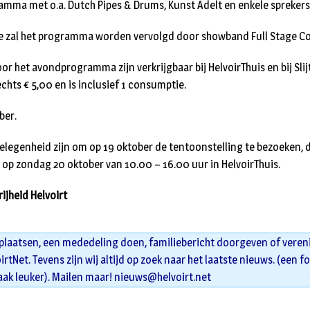
amma met o.a. Dutch Pipes & Drums, Kunst Adelt en enkele spreker
e zal het programma worden vervolgd door showband Full Stage Col
 het avondprogramma zijn verkrijgbaar bij HelvoirThuis en bij Slijt
chts € 5,00 en is inclusief 1 consumptie.
ber.
gelegenheid zijn om op 19 oktober de tentoonstelling te bezoeken,
op zondag 20 oktober van 10.00 – 16.00 uur in HelvoirThuis.
ijheid Helvoirt
 plaatsen, een mededeling doen, familiebericht doorgeven of veren
oirtNet. Tevens zijn wij altijd op zoek naar het laatste nieuws. (een f
aak leuker). Mailen maar!
nieuws@helvoirt.net