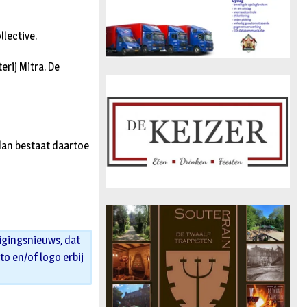
s
lective.
erij Mitra. De
 dan bestaat daartoe
igingsnieuws, dat
oto en/of logo erbij