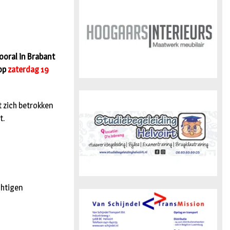
n
vooral in Brabant
 op
zaterdag 19
 zich betrokken
t.
chtigen