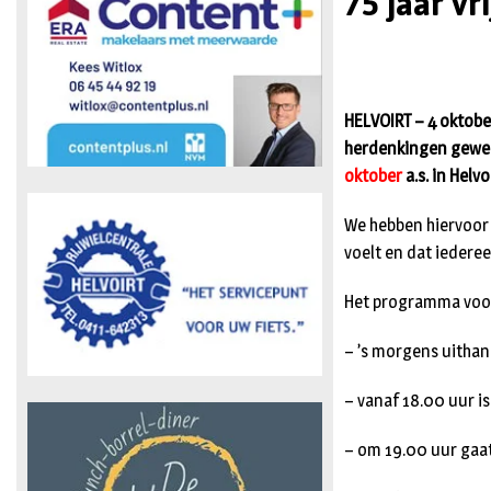
75 jaar vr
HELVOIRT – 4 oktober
herdenkingen geweest
oktober
a.s. in Helvo
We hebben hiervoor
voelt en dat iedere
Het programma voor 1
– ’s morgens uitha
– vanaf 18.00 uur is
– om 19.00 uur gaa