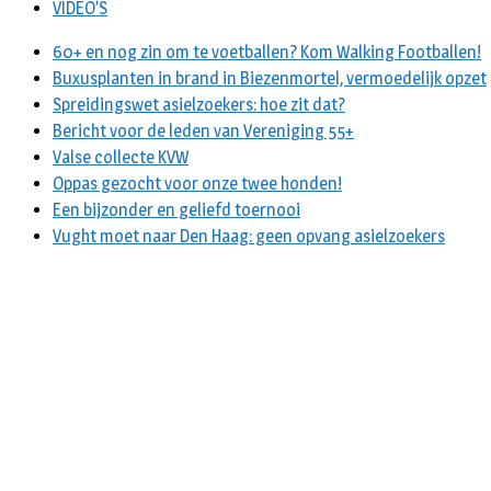
VIDEO’S
60+ en nog zin om te voetballen? Kom Walking Footballen!
Buxusplanten in brand in Biezenmortel, vermoedelijk opzet
Spreidingswet asielzoekers: hoe zit dat?
Bericht voor de leden van Vereniging 55+
Valse collecte KVW
Oppas gezocht voor onze twee honden!
Een bijzonder en geliefd toernooi
Vught moet naar Den Haag: geen opvang asielzoekers