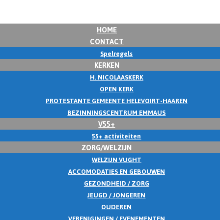
HOME
CONTACT
Spelregels
KERKEN
H. NICOLAASKERK
OPEN KERK
PROTESTANTE GEMEENTE HELEVOIRT-HAAREN
BEZINNINGSCENTRUM EMMAUS
V55+
55+ activiteiten
ZORG/WELZIJN
WELZIJN VUGHT
ACCOMODATIES EN GEBOUWEN
GEZONDHEID / ZORG
JEUGD / JONGEREN
OUDEREN
VERENIGINGEN / EVENEMENTEN