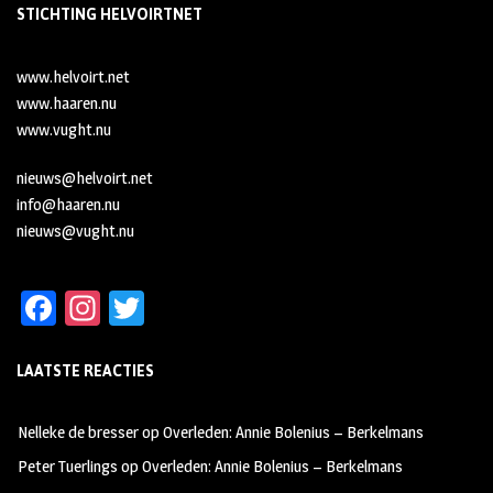
STICHTING HELVOIRTNET
www.helvoirt.net
www.haaren.nu
www.vught.nu
nieuws@helvoirt.net
info@haaren.nu
nieuws@vught.nu
Fa
In
T
ce
st
wi
LAATSTE REACTIES
b
ag
tt
oo
ra
er
Nelleke de bresser
op
Overleden: Annie Bolenius – Berkelmans
k
m
Peter Tuerlings
op
Overleden: Annie Bolenius – Berkelmans