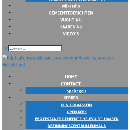
wijkradio
GEMEENTEBERICHTEN
VUGHT.NU
HAAREN.NU
VIDEO’S
x
HOME
CONTACT
Spelregels
KERKEN
H. NICOLAASKERK
OPEN KERK
PROTESTANTE GEMEENTE HELEVOIRT-HAAREN
BEZINNINGSCENTRUM EMMAUS