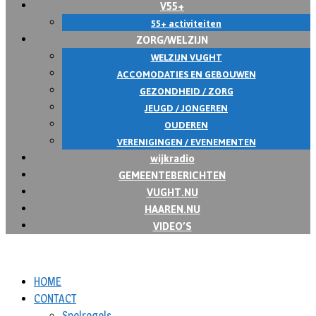
V55+
55+ activiteiten
ZORG/WELZIJN
WELZIJN VUGHT
ACCOMODATIES EN GEBOUWEN
GEZONDHEID / ZORG
JEUGD / JONGEREN
OUDEREN
VERENIGINGEN / EVENEMENTEN
wijkradio
GEMEENTEBERICHTEN
VUGHT.NU
HAAREN.NU
VIDEO’S
HOME
CONTACT
Spelregels