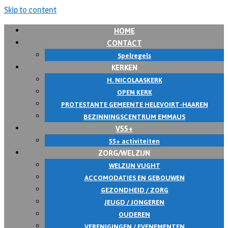
Skip to content
HOME
CONTACT
Spelregels
KERKEN
H. NICOLAASKERK
OPEN KERK
PROTESTANTE GEMEENTE HELEVOIRT-HAAREN
BEZINNINGSCENTRUM EMMAUS
V55+
55+ activiteiten
ZORG/WELZIJN
WELZIJN VUGHT
ACCOMODATIES EN GEBOUWEN
GEZONDHEID / ZORG
JEUGD / JONGEREN
OUDEREN
VERENIGINGEN / EVENEMENTEN