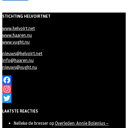
STICHTING HELVOIRTNET
www.helvoirt.net
www.haaren.nu
www.vught.nu
nieuws@helvoirt.net
info@haaren.nu
nieuws@vught.nu
Facebook
Instagram
Twitter
LAATSTE REACTIES
Nelleke de bresser
op
Overleden: Annie Bolenius –