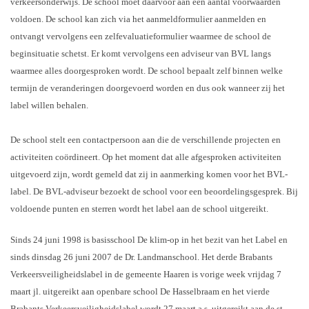
verkeersonderwijs. De school moet daarvoor aan een aantal voorwaarden
voldoen. De school kan zich via het aanmeldformulier aanmelden en
ontvangt vervolgens een zelfevaluatieformulier waarmee de school de
beginsituatie schetst. Er komt vervolgens een adviseur van BVL langs
waarmee alles doorgesproken wordt. De school bepaalt zelf binnen welke
termijn de veranderingen doorgevoerd worden en dus ook wanneer zij het
label willen behalen.
De school stelt een contactpersoon aan die de verschillende projecten en
activiteiten coördineert. Op het moment dat alle afgesproken activiteiten
uitgevoerd zijn, wordt gemeld dat zij in aanmerking komen voor het BVL-
label. De BVL-adviseur bezoekt de school voor een beoordelingsgesprek. Bij
voldoende punten en sterren wordt het label aan de school uitgereikt.
Sinds 24 juni 1998 is basisschool De klim-op in het bezit van het Label en
sinds dinsdag 26 juni 2007 de Dr. Landmanschool. Het derde Brabants
Verkeersveiligheidslabel in de gemeente Haaren is vorige week vrijdag 7
maart jl. uitgereikt aan openbare school De Hasselbraam en het vierde
Brabants Verkeersveiligheidslabel wordt 27 maart a.s. uitgereikt aan de st.