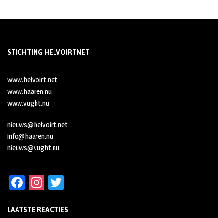
STICHTING HELVOIRTNET
www.helvoirt.net
www.haaren.nu
www.vught.nu
nieuws@helvoirt.net
info@haaren.nu
nieuws@vught.nu
Fa
In
T
ce
st
wi
LAATSTE REACTIES
b
ag
tt