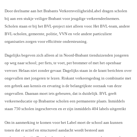
Door deelname aan het Brabants VerkeersveiligheidsLabel dragen scholen
bij aan een stukje veiliger Brabant voor jeugdige verkeersdeelnemers.
Scholen staan er bij het BVL-project niet alleen voor. Het BVL-team, andere
BVL-scholen, gemeente, politie, VVN en vele andere particuliere
organisaties zorgen voor efficiënte ondersteuning.
Dagelijks begeven zich alleen al in Noord-Brabant tienduizenden jongeren
op weg naar school; per fiets, te voet, per brommer of met het openbaar
vervoer. Helaas niet zonder gevaar. Dagelijks staan in de krant berichten over
ongevallen met jongeren te lezen. Riskant verkeersgedrag in combinatie met
een gebrek aan kennis en ervaring is de belangrijkste oorzaak van deze
ongevallen. Daaraan moet iets gebeuren, dat is duidelijk. BVL geeft
verkeerseducatie op Brabantse scholen een permanente plaats. Inmiddels
staan 750 scholen ingeschreven en er zijn inmiddels 404 labels uitgereikt
Om in aanmerking te komen voor het Label moet de school aan kunnen
tonen dat er actief en structureel aandacht wordt besteed aan