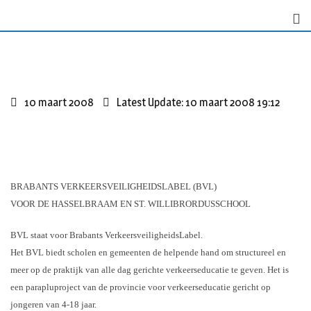
S
k
i
p
t
o
10 maart 2008
Latest Update: 10 maart 2008 19:12
c
o
n
t
e
BRABANTS VERKEERSVEILIGHEIDSLABEL (BVL)
n
VOOR DE HASSELBRAAM EN ST. WILLIBRORDUSSCHOOL
t
BVL staat voor Brabants VerkeersveiligheidsLabel.
Het BVL biedt scholen en gemeenten de helpende hand om structureel en
meer op de praktijk van alle dag gerichte verkeerseducatie te geven. Het is
een parapluproject van de provincie voor verkeerseducatie gericht op
jongeren van 4-18 jaar.