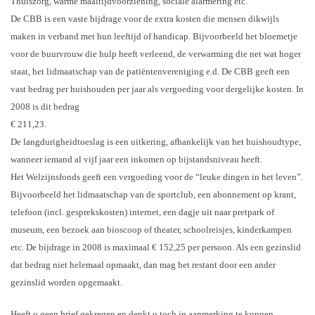
Thuiszorg, warme maaltijdvoorziening, sociale alarmering etc.
De CBB is een vaste bijdrage voor de extra kosten die mensen dikwijls
maken in verband met hun leeftijd of handicap. Bijvoorbeeld het bloemetje
voor de buurvrouw die hulp heeft verleend, de verwarming die net wat hoger
staat, het lidmaatschap van de patiëntenvereniging e.d. De CBB geeft een
vast bedrag per huishouden per jaar als vergoeding voor dergelijke kosten. In
2008 is dit bedrag
€ 211,23.
De langdurigheidtoeslag is een uitkering, afhankelijk van het huishoudtype,
wanneer iemand al vijf jaar een inkomen op bijstandsniveau heeft.
Het Welzijnsfonds geeft een vergoeding voor de “leuke dingen in het leven”.
Bijvoorbeeld het lidmaatschap van de sportclub, een abonnement op krant,
telefoon (incl. gesprekskosten) internet, een dagje uit naar pretpark of
museum, een bezoek aan bioscoop of theater, schoolreisjes, kinderkampen
etc. De bijdrage in 2008 is maximaal € 152,25 per persoon. Als een gezinslid
dat bedrag niet helemaal opmaakt, dan mag het restant door een ander
gezinslid worden opgemaakt.
Heeft u geen brief gekregen en denkt u toch in aanmerking te kunnen