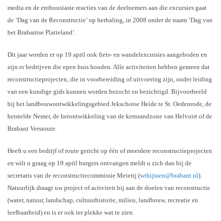
media en de enthousiaste reacties van de deelnemers aan die excursies gaat
de ‘Dag van de Reconstructie’ op herhaling, in 2008 onder de naam ‘Dag van
het Brabantse Platteland’.
Dit jaar worden er op 19 april ook fiets- en wandelexcursies aangeboden en
zijn er bedrijven die open huis houden. Alle activiteiten hebben gemeen dat
reconstructieprojecten, die in voorbereiding of uitvoering zijn, onder leiding
van een kundige gids kunnen worden bezocht en bezichtigd. Bijvoorbeeld
bij het landbouwontwikkelingsgebied Jekschotse Heide te St. Oedenrode, de
herstelde Nemer, de herontwikkeling van de kernrandzone van Helvoirt of de
Brabant Versroute.
Heeft u een bedrijf of route gericht op één of meerdere reconstructieprojecten
en wilt u graag op 19 april burgers ontvangen meldt u zich dan bij de
secretaris van de reconstructiecommissie Meierij (
wthijssen@brabant.nl
).
Natuurlijk draagt uw project of activiteit bij aan de doelen van reconstructie
(water, natuur, landschap, cultuurhistorie, milieu, landbouw, recreatie en
leefbaarheid) en is er ook ter plekke wat te zien.