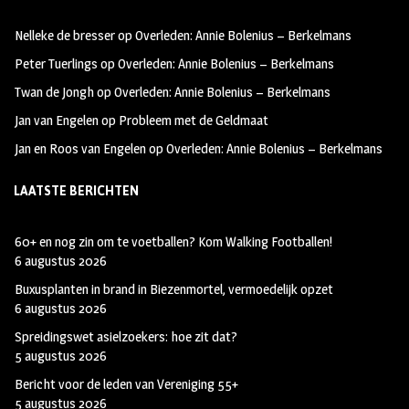
oo
ra
er
Nelleke de bresser
op
Overleden: Annie Bolenius – Berkelmans
k
m
Peter Tuerlings
op
Overleden: Annie Bolenius – Berkelmans
Twan de Jongh
op
Overleden: Annie Bolenius – Berkelmans
Jan van Engelen
op
Probleem met de Geldmaat
Jan en Roos van Engelen
op
Overleden: Annie Bolenius – Berkelmans
LAATSTE BERICHTEN
60+ en nog zin om te voetballen? Kom Walking Footballen!
6 augustus 2026
Buxusplanten in brand in Biezenmortel, vermoedelijk opzet
6 augustus 2026
Spreidingswet asielzoekers: hoe zit dat?
5 augustus 2026
Bericht voor de leden van Vereniging 55+
5 augustus 2026