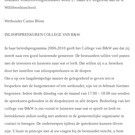
Willibrordusschool.
Wethouder Carine Blom
INL0OPSPREEKUREN COLLEGE VAN B&W
In haar beleidsprogramma 2006-2010 geeft het College van B&W aan dat zij
streeft naar een goed luisterende gemeente. De bestuurders willen veel praten
met de inwoners en luisteren naar wat er leeft. Dat willen zij o.a. bereiken
door het instellen van inloopspreekuren in de dorpen.
Om u op een laagdrempelige manier de gelegenheid te geven iets te
bespreken met de burgemeester of een wethouder, zijn we in februari hiermee
begonnen. Iedere derde dinsdag van de maand van 17.00 – 18.00 uur worden
de spreekuren gehouden in de dorpshuizen in alle dorpen. Bedoeling van het
college van B&W is om vooral te luisteren naar wat er speelt en leeft en
betrokkenen indien nodig met anderen in de gemeentelijke organisatie in
contact te brengen. De onderwerpen tijdens de spreekuren kunnen divers
zijn. U kunt in principe met al uw vragen bij de bestuurder terecht, u bent