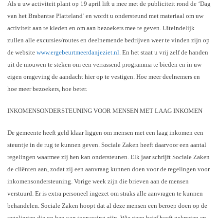
Als u uw activiteit plant op 19 april lift u mee met de publiciteit rond de ‘Dag
van het Brabantse Platteland’ en wordt u ondersteund met materiaal om uw
activiteit aan te kleden en om aan bezoekers mee te geven. Uiteindelijk
zullen alle excursies/routes en deelnemende bedrijven weer te vinden zijn op
de website
www.ergebeurtmeerdanjeziet.nl
. En het staat u vrij zelf de handen
uit de mouwen te steken om een verrassend programma te bieden en in uw
eigen omgeving de aandacht hier op te vestigen. Hoe meer deelnemers en
hoe meer bezoekers, hoe beter.
INKOMENSONDERSTEUNING VOOR MENSEN MET LAAG INKOMEN
De gemeente heeft geld klaar liggen om mensen met een laag inkomen een
steuntje in de rug te kunnen geven. Sociale Zaken heeft daarvoor een aantal
regelingen waarmee zij hen kan ondersteunen. Elk jaar schrijft Sociale Zaken
de cliënten aan, zodat zij een aanvraag kunnen doen voor de regelingen voor
inkomensondersteuning. Vorige week zijn die brieven aan de mensen
verstuurd. Er is extra personeel ingezet om straks alle aanvragen te kunnen
behandelen. Sociale Zaken hoopt dat al deze mensen een beroep doen op de
regelingen die op hen van toepassing zijn. Wie geen brief heeft gekregen en