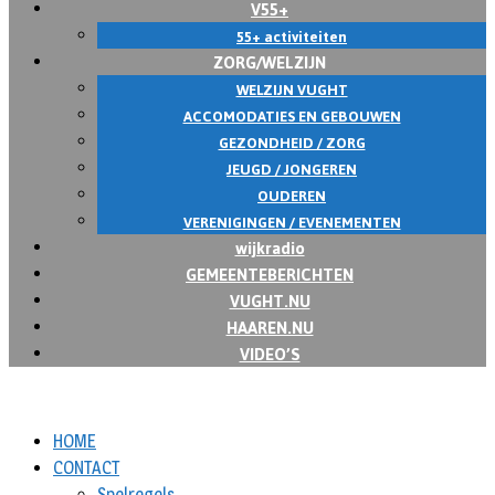
V55+
55+ activiteiten
ZORG/WELZIJN
WELZIJN VUGHT
ACCOMODATIES EN GEBOUWEN
GEZONDHEID / ZORG
JEUGD / JONGEREN
OUDEREN
VERENIGINGEN / EVENEMENTEN
wijkradio
GEMEENTEBERICHTEN
VUGHT.NU
HAAREN.NU
VIDEO’S
HOME
CONTACT
Spelregels