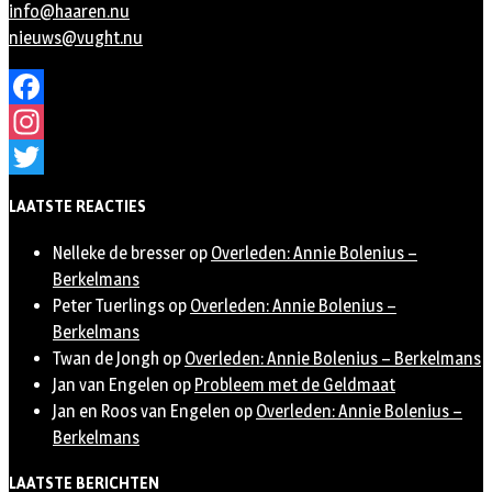
info@haaren.nu
nieuws@vught.nu
Facebook
Instagram
Twitter
LAATSTE REACTIES
Nelleke de bresser
op
Overleden: Annie Bolenius –
Berkelmans
Peter Tuerlings
op
Overleden: Annie Bolenius –
Berkelmans
Twan de Jongh
op
Overleden: Annie Bolenius – Berkelmans
Jan van Engelen
op
Probleem met de Geldmaat
Jan en Roos van Engelen
op
Overleden: Annie Bolenius –
Berkelmans
LAATSTE BERICHTEN