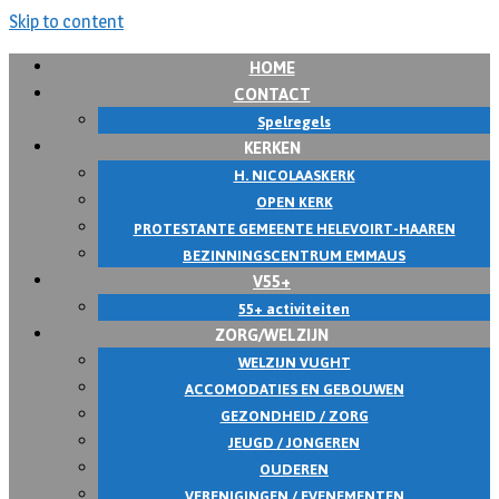
Skip to content
HOME
CONTACT
Spelregels
KERKEN
H. NICOLAASKERK
OPEN KERK
PROTESTANTE GEMEENTE HELEVOIRT-HAAREN
BEZINNINGSCENTRUM EMMAUS
V55+
55+ activiteiten
ZORG/WELZIJN
WELZIJN VUGHT
ACCOMODATIES EN GEBOUWEN
GEZONDHEID / ZORG
JEUGD / JONGEREN
OUDEREN
VERENIGINGEN / EVENEMENTEN