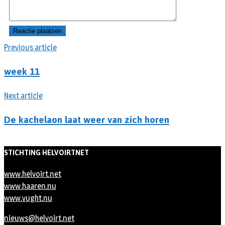
Previous article
week 11
Next article
De kachelaon laat weer van zich horen
STICHTING HELVOIRTNET
www.helvoirt.net
www.haaren.nu
www.vught.nu
nieuws@helvoirt.net