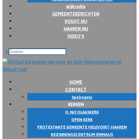
wijkradio
GEMEENTEBERICHTEN
VUGHT.NU
HAAREN.NU
VIDEO’S
x
HOME
CONTACT
Spelregels
KERKEN
H. NICOLAASKERK
OPEN KERK
PROTESTANTE GEMEENTE HELEVOIRT-HAAREN
BEZINNINGSCENTRUM EMMAUS