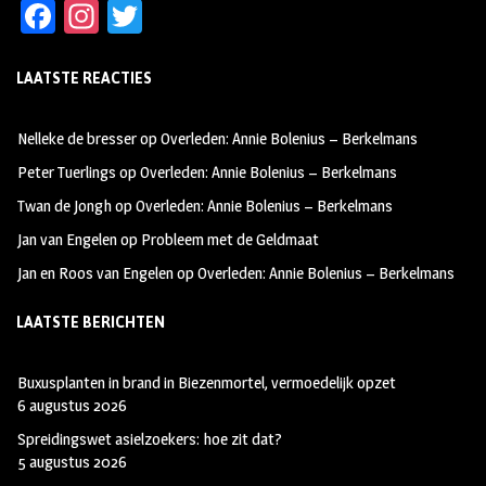
Fa
In
T
ce
st
wi
LAATSTE REACTIES
b
ag
tt
oo
ra
er
Nelleke de bresser
op
Overleden: Annie Bolenius – Berkelmans
k
m
Peter Tuerlings
op
Overleden: Annie Bolenius – Berkelmans
Twan de Jongh
op
Overleden: Annie Bolenius – Berkelmans
Jan van Engelen
op
Probleem met de Geldmaat
Jan en Roos van Engelen
op
Overleden: Annie Bolenius – Berkelmans
LAATSTE BERICHTEN
Buxusplanten in brand in Biezenmortel, vermoedelijk opzet
6 augustus 2026
Spreidingswet asielzoekers: hoe zit dat?
5 augustus 2026