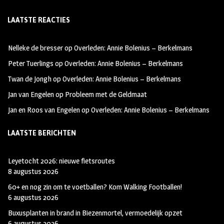
ce
st
wi
LAATSTE REACTIES
b
ag
tt
oo
ra
er
Nelleke de bresser
op
Overleden: Annie Bolenius – Berkelmans
k
m
Peter Tuerlings
op
Overleden: Annie Bolenius – Berkelmans
Twan de Jongh
op
Overleden: Annie Bolenius – Berkelmans
Jan van Engelen
op
Probleem met de Geldmaat
Jan en Roos van Engelen
op
Overleden: Annie Bolenius – Berkelmans
LAATSTE BERICHTEN
Leyetocht 2026: nieuwe fietsroutes
8 augustus 2026
60+ en nog zin om te voetballen? Kom Walking Footballen!
6 augustus 2026
Buxusplanten in brand in Biezenmortel, vermoedelijk opzet
6 augustus 2026