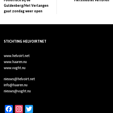
Foodtruck bij de
Fietssleutel verloren
Guldenberg/Het Verlangen
gaat zondag weer open
STICHTING HELVOIRTNET
www.helvoirt.net
www.haaren.nu
www.vught.nu
nieuws@helvoirt.net
info@haaren.nu
nieuws@vught.nu
Fa
In
T