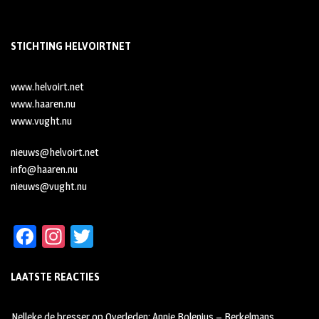
STICHTING HELVOIRTNET
www.helvoirt.net
www.haaren.nu
www.vught.nu
nieuws@helvoirt.net
info@haaren.nu
nieuws@vught.nu
Fa
In
T
ce
st
wi
LAATSTE REACTIES
b
ag
tt
oo
ra
er
Nelleke de bresser
op
Overleden: Annie Bolenius – Berkelmans