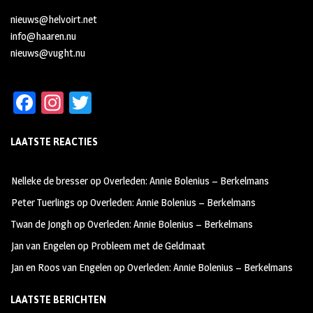
nieuws@helvoirt.net
info@haaren.nu
nieuws@vught.nu
Fa
In
T
ce
st
wi
LAATSTE REACTIES
b
ag
tt
oo
ra
er
Nelleke de bresser
op
Overleden: Annie Bolenius – Berkelmans
k
m
Peter Tuerlings
op
Overleden: Annie Bolenius – Berkelmans
Twan de Jongh
op
Overleden: Annie Bolenius – Berkelmans
Jan van Engelen
op
Probleem met de Geldmaat
Jan en Roos van Engelen
op
Overleden: Annie Bolenius – Berkelmans
LAATSTE BERICHTEN