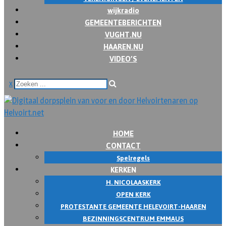
wijkradio
GEMEENTEBERICHTEN
VUGHT.NU
HAAREN.NU
VIDEO’S
x
HOME
CONTACT
Spelregels
KERKEN
H. NICOLAASKERK
OPEN KERK
PROTESTANTE GEMEENTE HELEVOIRT-HAAREN
BEZINNINGSCENTRUM EMMAUS