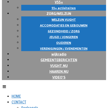
V55+
55+ activiteiten
ZORG/WELZIJN
WELZIJN VUGHT
ACCOMODATIES EN GEBOUWEN
GEZONDHEID / ZORG
JEUGD / JONGEREN
OUDEREN
VERENIGINGEN / EVENEMENTEN
wijkradio
GEMEENTEBERICHTEN
VUGHT.NU
HAAREN.NU
VIDEO’S
HOME
CONTACT
Spelregels