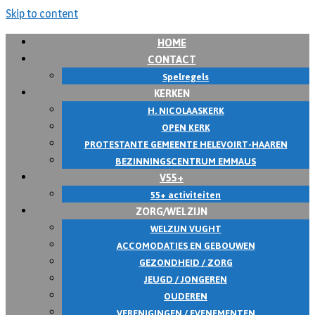
Skip to content
HOME
CONTACT
Spelregels
KERKEN
H. NICOLAASKERK
OPEN KERK
PROTESTANTE GEMEENTE HELEVOIRT-HAAREN
BEZINNINGSCENTRUM EMMAUS
V55+
55+ activiteiten
ZORG/WELZIJN
WELZIJN VUGHT
ACCOMODATIES EN GEBOUWEN
GEZONDHEID / ZORG
JEUGD / JONGEREN
OUDEREN
VERENIGINGEN / EVENEMENTEN