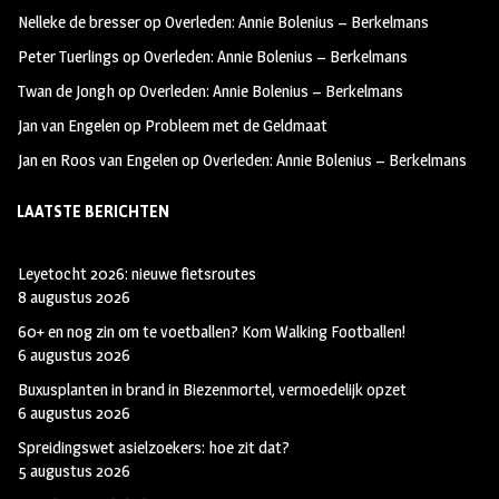
oo
ra
er
Nelleke de bresser
op
Overleden: Annie Bolenius – Berkelmans
k
m
Peter Tuerlings
op
Overleden: Annie Bolenius – Berkelmans
Twan de Jongh
op
Overleden: Annie Bolenius – Berkelmans
Jan van Engelen
op
Probleem met de Geldmaat
Jan en Roos van Engelen
op
Overleden: Annie Bolenius – Berkelmans
LAATSTE BERICHTEN
Leyetocht 2026: nieuwe fietsroutes
8 augustus 2026
60+ en nog zin om te voetballen? Kom Walking Footballen!
6 augustus 2026
Buxusplanten in brand in Biezenmortel, vermoedelijk opzet
6 augustus 2026
Spreidingswet asielzoekers: hoe zit dat?
5 augustus 2026