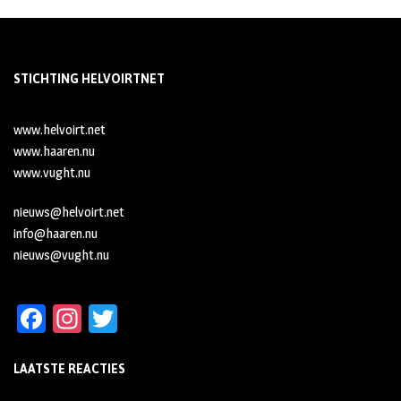
STICHTING HELVOIRTNET
www.helvoirt.net
www.haaren.nu
www.vught.nu
nieuws@helvoirt.net
info@haaren.nu
nieuws@vught.nu
Fa
In
T
ce
st
wi
LAATSTE REACTIES
b
ag
tt