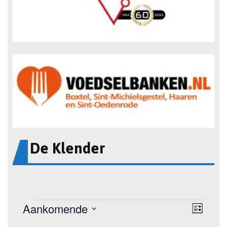
De Klender