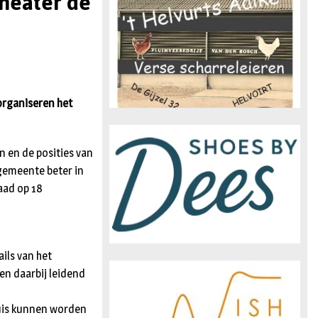
Theater de
n
organiseren het
 en de posities van
 gemeente beter in
aad op 18
ils van het
en daarbij leidend
uis kunnen worden