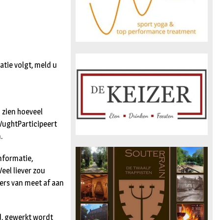
atie volgt, meld u
 zien hoeveel
 VughtParticipeert
.
informatie,
eel liever zou
ers van meet af aan
d, gewerkt wordt