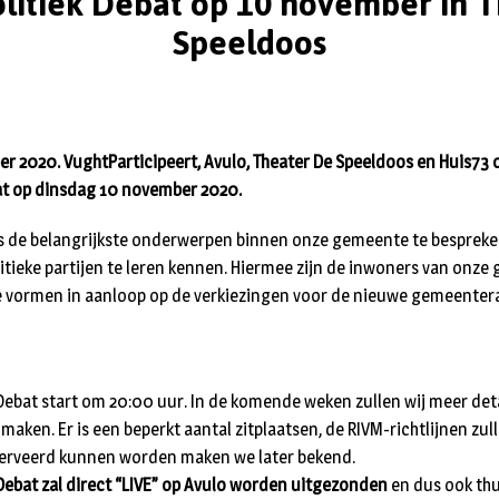
litiek Debat op 10 november in 
Speeldoos
r 2020. VughtParticipeert, Avulo, Theater De Speeldoos en Huis73 
at op dinsdag 10 november 2020.
is de belangrijkste onderwerpen binnen onze gemeente te bespreken
litieke partijen te leren kennen. Hiermee zijn de inwoners van onze
e vormen in aanloop op de verkiezingen voor de nieuwe gemeenter
 Debat start om 20:00 uur. In de komende weken zullen wij meer deta
ken. Er is een beperkt aantal zitplaatsen, de RIVM-richtlijnen zull
eserveerd kunnen worden maken we later bekend.
 Debat zal direct “LIVE” op Avulo worden uitgezonden
en dus ook th