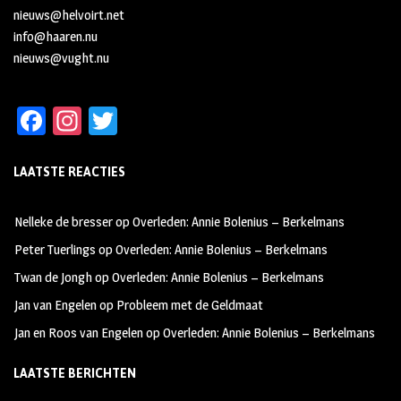
nieuws@helvoirt.net
info@haaren.nu
nieuws@vught.nu
Fa
In
T
ce
st
wi
LAATSTE REACTIES
b
ag
tt
oo
ra
er
Nelleke de bresser
op
Overleden: Annie Bolenius – Berkelmans
k
m
Peter Tuerlings
op
Overleden: Annie Bolenius – Berkelmans
Twan de Jongh
op
Overleden: Annie Bolenius – Berkelmans
Jan van Engelen
op
Probleem met de Geldmaat
Jan en Roos van Engelen
op
Overleden: Annie Bolenius – Berkelmans
LAATSTE BERICHTEN