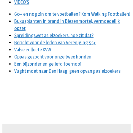
VIDEO’S
60+ en nog zin om te voetballen? Kom Walking Footballen!
Buxusplanten in brand in Biezenmortel, vermoedelijk
opzet
Spreidingswet asielzoekers: hoe zit dat?
Bericht voor de leden van Vereniging 55+
Valse collecte KVW
Oppas gezocht voor onze twee honden!
Een bijzonder en geliefd toernooi
Vught moet naar Den Haag: geen opvang asielzoekers