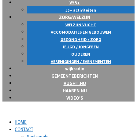
V55+
55+ activiteiten
ZORG/WELZIJN
WELZIJN VUGHT
ACCOMODATIES EN GEBOUWEN
GEZONDHEID / ZORG
JEUGD / JONGEREN
OUDEREN
VERENIGINGEN / EVENEMENTEN
wijkradio
GEMEENTEBERICHTEN
VUGHT.NU
HAAREN.NU
VIDEO’S
HOME
CONTACT
Spelregels