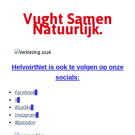
Vught Samen
Natuurlijk.
HelvoirtNet is ook te volgen op onze
socials:
Facebook
X
BlueSky
Instagram
Mastodon