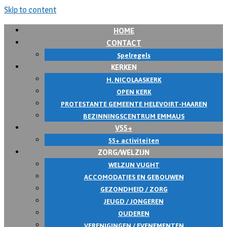
Skip to content
HOME
CONTACT
Spelregels
KERKEN
H. NICOLAASKERK
OPEN KERK
PROTESTANTE GEMEENTE HELEVOIRT-HAAREN
BEZINNINGSCENTRUM EMMAUS
V55+
55+ activiteiten
ZORG/WELZIJN
WELZIJN VUGHT
ACCOMODATIES EN GEBOUWEN
GEZONDHEID / ZORG
JEUGD / JONGEREN
OUDEREN
VERENIGINGEN / EVENEMENTEN