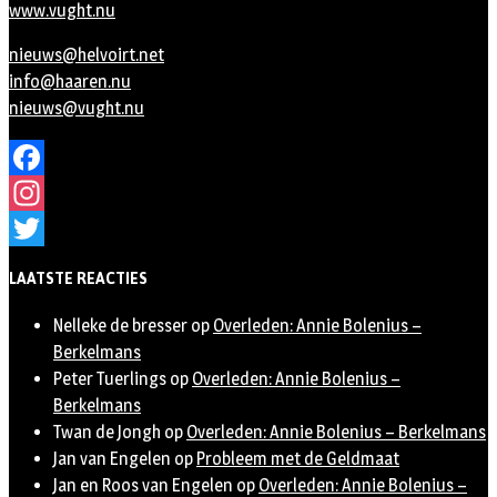
www.vught.nu
nieuws@helvoirt.net
info@haaren.nu
nieuws@vught.nu
Facebook
Instagram
Twitter
LAATSTE REACTIES
Nelleke de bresser
op
Overleden: Annie Bolenius –
Berkelmans
Peter Tuerlings
op
Overleden: Annie Bolenius –
Berkelmans
Twan de Jongh
op
Overleden: Annie Bolenius – Berkelmans
Jan van Engelen
op
Probleem met de Geldmaat
Jan en Roos van Engelen
op
Overleden: Annie Bolenius –