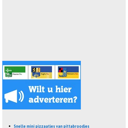
Snelle mini pizzaatjes van pittabroodjes