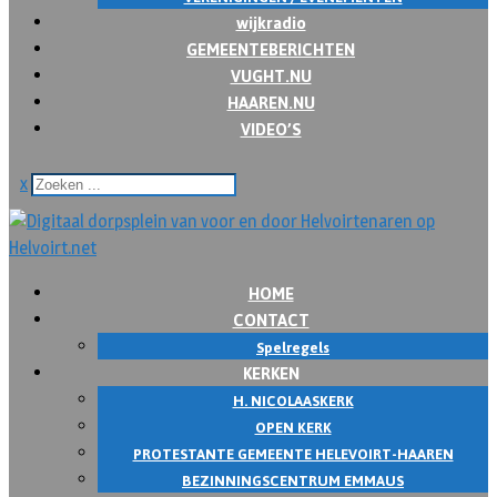
wijkradio
GEMEENTEBERICHTEN
VUGHT.NU
HAAREN.NU
VIDEO’S
x
HOME
CONTACT
Spelregels
KERKEN
H. NICOLAASKERK
OPEN KERK
PROTESTANTE GEMEENTE HELEVOIRT-HAAREN
BEZINNINGSCENTRUM EMMAUS