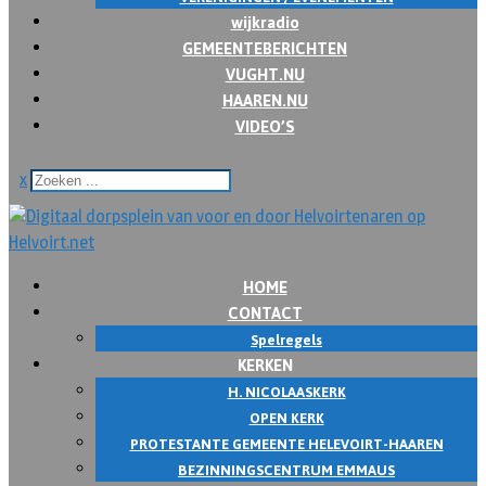
wijkradio
GEMEENTEBERICHTEN
VUGHT.NU
HAAREN.NU
VIDEO’S
x
HOME
CONTACT
Spelregels
KERKEN
H. NICOLAASKERK
OPEN KERK
PROTESTANTE GEMEENTE HELEVOIRT-HAAREN
BEZINNINGSCENTRUM EMMAUS