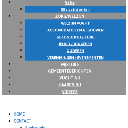
V55+
55+ activiteiten
ZORG/WELZIJN
WELZIJN VUGHT
ACCOMODATIES EN GEBOUWEN
GEZONDHEID / ZORG
JEUGD / JONGEREN
OUDEREN
VERENIGINGEN / EVENEMENTEN
wijkradio
GEMEENTEBERICHTEN
VUGHT.NU
HAAREN.NU
VIDEO’S
HOME
CONTACT
Spelregels