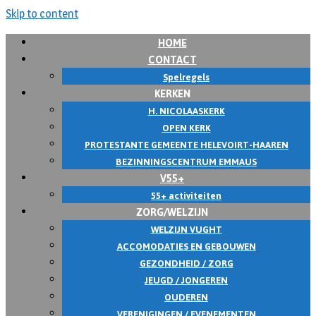
Skip to content
HOME
CONTACT
Spelregels
KERKEN
H. NICOLAASKERK
OPEN KERK
PROTESTANTE GEMEENTE HELEVOIRT-HAAREN
BEZINNINGSCENTRUM EMMAUS
V55+
55+ activiteiten
ZORG/WELZIJN
WELZIJN VUGHT
ACCOMODATIES EN GEBOUWEN
GEZONDHEID / ZORG
JEUGD / JONGEREN
OUDEREN
VERENIGINGEN / EVENEMENTEN