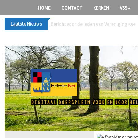
HOME
CONTACT
KERKEN
V55+
Laatste Nieuws
Bericht voor de leden van Vereniging 55+