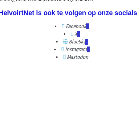
HelvoirtNet is ook te volgen op onze socials
Facebook
X
BlueSky
Instagram
Mastodon