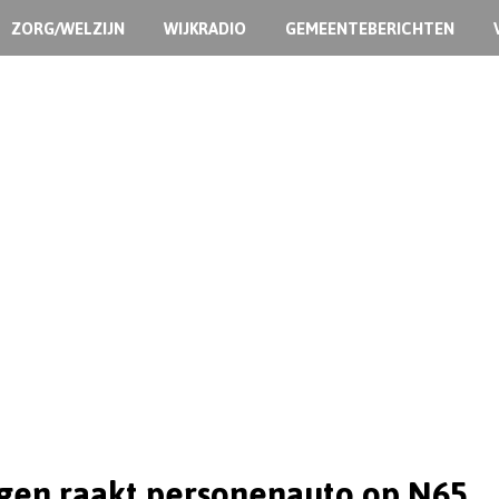
ZORG/WELZIJN
WIJKRADIO
GEMEENTEBERICHTEN
gen raakt personenauto op N65