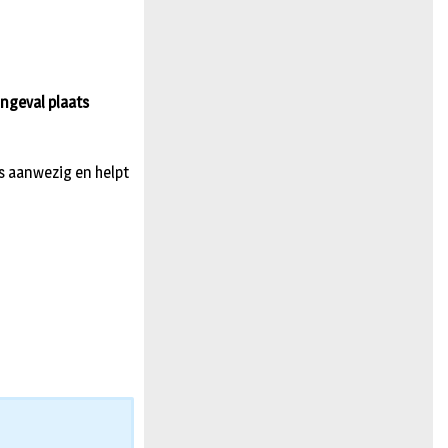
n
ongeval plaats
s aanwezig en helpt