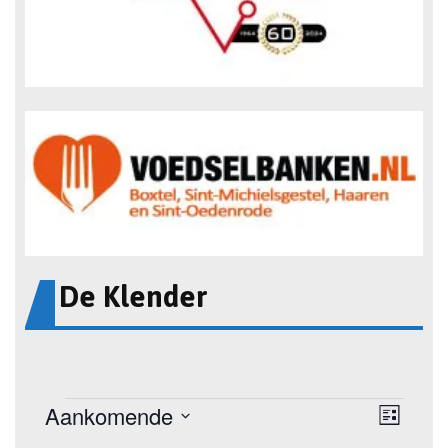
De Klender