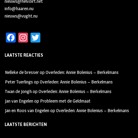
nieuws@helvoirt.net
info@haaren.nu
nieuws@vught.nu
Fa
In
T
ce
st
wi
LAATSTE REACTIES
b
ag
tt
oo
ra
er
Nelleke de bresser
op
Overleden: Annie Bolenius – Berkelmans
k
m
Peter Tuerlings
op
Overleden: Annie Bolenius – Berkelmans
Twan de Jongh
op
Overleden: Annie Bolenius – Berkelmans
Jan van Engelen
op
Probleem met de Geldmaat
Jan en Roos van Engelen
op
Overleden: Annie Bolenius – Berkelmans
LAATSTE BERICHTEN